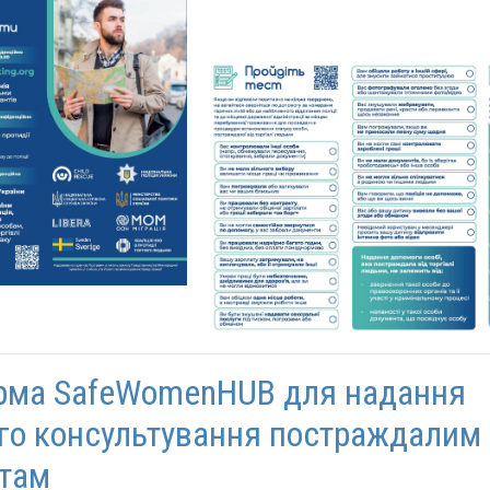
рма SafeWomenHUB для надання
го консультування постраждалим 
атам