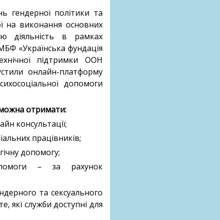
ь гендерної політики та
ї на виконання основних
ю діяльність в рамках
МБФ «Українська фундація
технічної підтримки ООН
пустили онлайн-платформу
ихосоціальної допомоги
 можна отримати:
айн консультації;
ціальних працівників;
гічну допомогу;
помоги – за рахунок
ндерного та сексуального
те, які служби доступні для