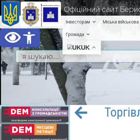
Офіційний сайт Берисл
Інвесторам
Міська військова 
Відкрити Панель інст
Громада
UK
Торгів