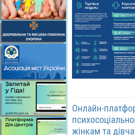
Онлайн-платфо
психосоціально
жінкам та дівч