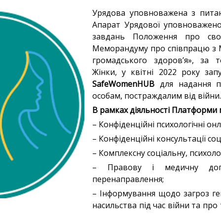
Урядова уповноважена з питан
Апарат Урядової уповноважено
завдань Положення про сво
Меморандуму про співпрацю з 
громадського здоров’я», за 
Жінки, у квітні 2022 року за
SafeWomenHUB
для надання пс
особам, постраждалим від війни.
В рамках діяльності Платформи
– Конфіденційні психологічні онл
– Конфіденційні консультації со
– Комплексну соціальну, психоло
– Правову і медичну до
перенаправлення;
– Інформування щодо загроз ге
насильства під час війни та про 