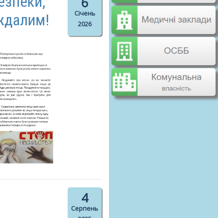
езпеки,
6
Січень
аждалим!
2026
4
Серпень