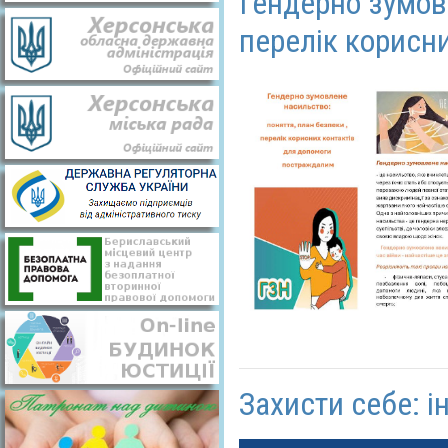
Гендерно зумов
перелік корисн
Захисти себе: і