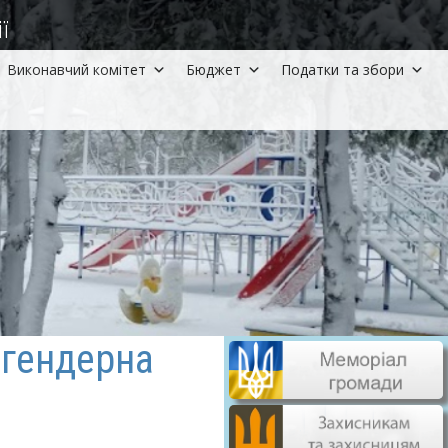
ї
Виконавчий комітет
Бюджет
Податки та збори
, гендерна