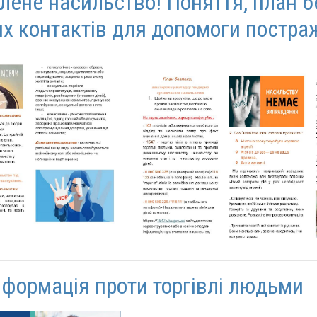
лене насильство! Поняття, план б
их контактів для допомоги постр
нформація проти торгівлі людьми