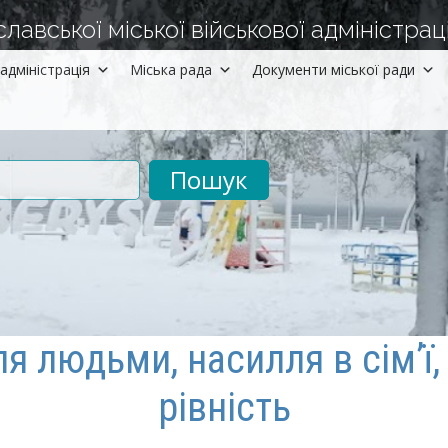
авської міської військової адміністраці
адміністрація
Міська рада
Документи міської ради
рументів
ля людьми, насилля в сім’ї
рівність