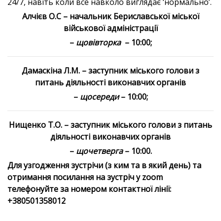
24/7, навіть коли все навколо виглядає ‘нормально’.
Алчієв О.С – начальник Бериславської міської
військової адміністрації
–
щовівторка
– 10:00;
Дамаскіна Л.М. – заступник міського голови з
питань діяльності виконавчих органів
–
щосереди
– 10:00;
Нищенко Т.О. – заступник міського голови з питань
діяльності виконавчих органів
–
щочетверга
– 10:00.
Для узгодження зустрічи (з ким та в який день) та
отримання посилання на зустріч у zoom
телефонуйте за номером контактної лінії:
+380501358012