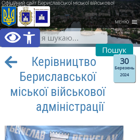
Офіційний сайт Бериславської міської військової
адміністрації
МЕНЮ
Відкрити Панель інст
Керівництво
30
Березень
Бериславської
2024
міської військової
адміністрації