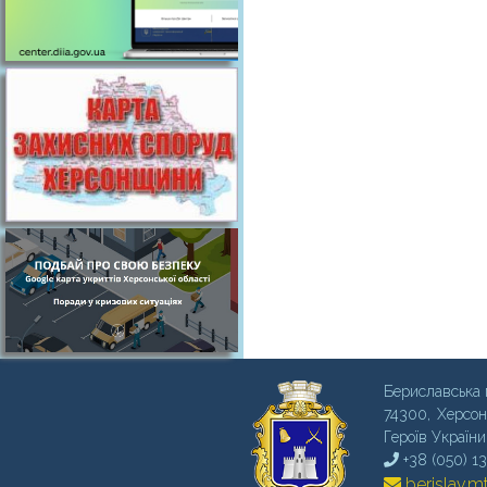
Бериславська 
74300, Херсон
Героїв України
+38 (050) 1
berislav.