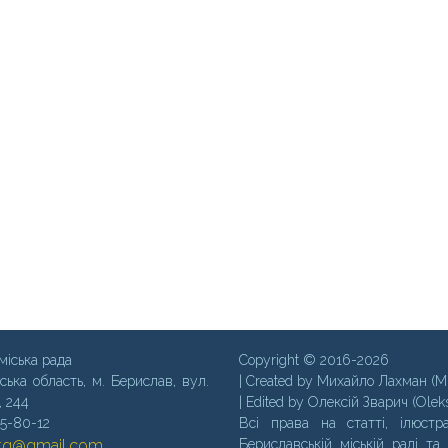
міська рада
Copyright © 2016-2026
ська область, м. Бериcлав, вул.
| Created by Михайло Лахман (M
, 244
| Edited by Олексій Зварич (Olek
35-80-12
Всі права на статті, ілюстра
mtg@gmail.com
Бериславській міській раді та