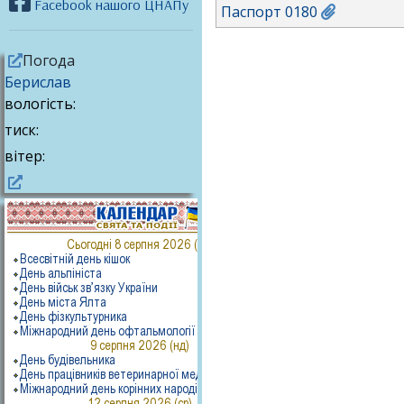
Facebook нашого ЦНАПу
Паспорт 0180
Погода
Берислав
вологість:
тиск:
вітер: