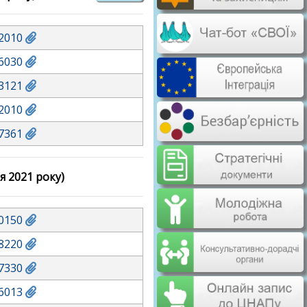
2010
6030
3121
2010
7361
я 2021 року)
0150
8220
7330
6013