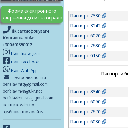
Форма електронного
Паспорт 7330
звернення до міської ради
Паспорт 3242
Як зателефонувати
Паспорт 6020
Контактна лінія:
+380501358012
Паспорт 7680
Наш Instagram
Паспорт 0150
Наш Facebook
Наш WatsApp
Паспорти бю
Електронна пошта
berislav.mtg@gmail.com
berislav.mva@ukr.net
Паспорт 8340
berislavkomisia@gmail.com -
Паспорт 6090
пошта комісії по
зруйнованому майну
Паспорт 7670
Паспорт 6030