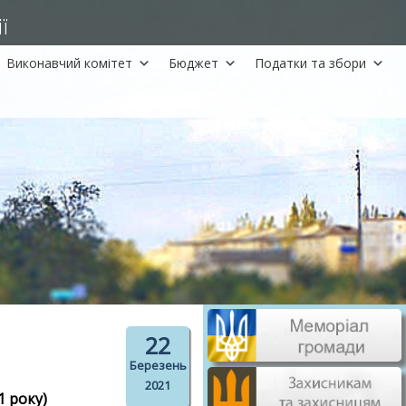
ї
Виконавчий комітет
Бюджет
Податки та збори
22
Березень
2021
1 року)