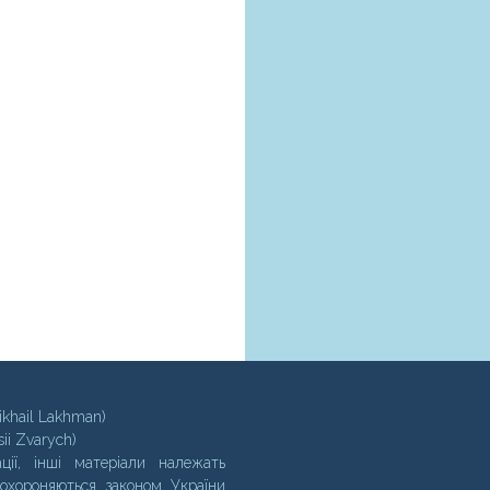
ikhail Lakhman)
sii Zvarych)
ції, інші матеріали належать
 охороняються законом України