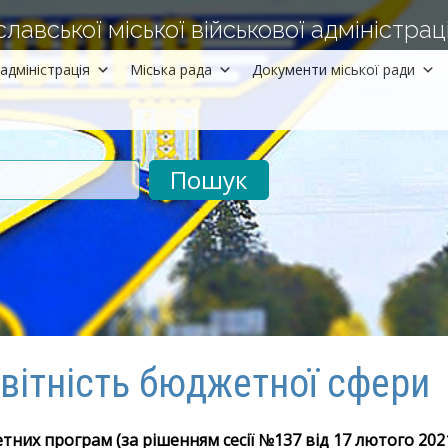
авської міської військової адміністраці
адміністрація
Міська рада
Документи міської ради
рументів
вітність бюджетної сфери
них програм (за рішенням сесії №137 від 17 лютого 202