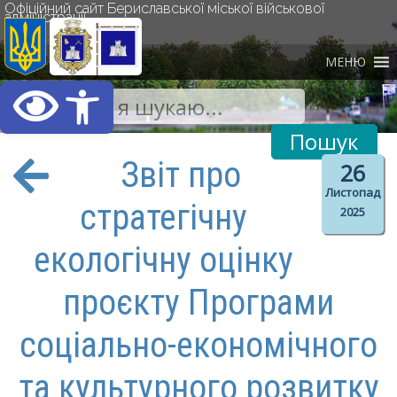
Офіційний сайт Бериславської міської військової
адміністрації
МЕНЮ
Відкрити Панель інст
Звіт про
26
Листопад
стратегічну
2025
екологічну оцінку
проєкту Програми
соціально-економічного
та культурного розвитку