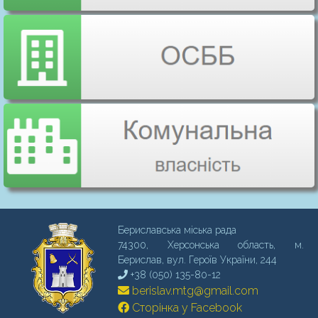
Бериславська міська рада
74300, Херсонська область, м.
Бериcлав, вул. Героїв України, 244
+38 (050) 135-80-12
berislav.mtg@gmail.com
Сторінка у Facebook