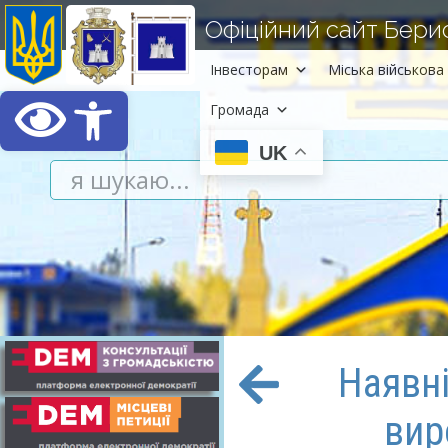
Офіційний сайт Берисл
Інвесторам
Міська військова 
Відкрити Панель інст
Громада
UK
Наявн
вир