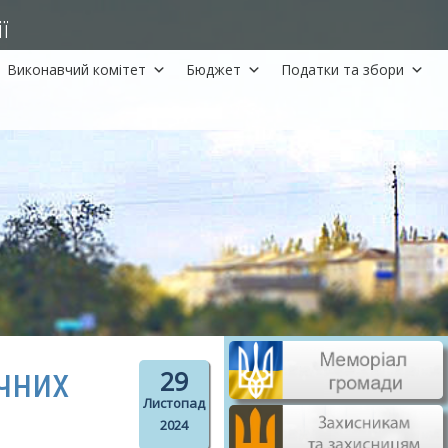
ї
Виконавчий комітет
Бюджет
Податки та збори
чних
29
Листопад
2024