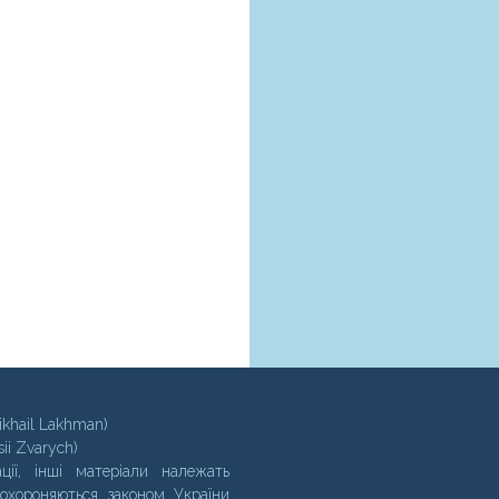
ikhail Lakhman)
sii Zvarych)
ції, інші матеріали належать
 охороняються законом України