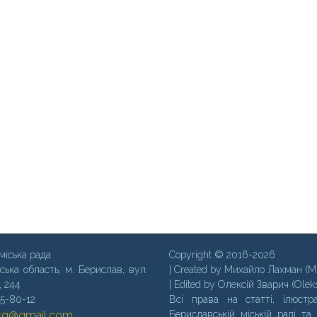
міська рада
Copyright © 2016-2026
ська область, м. Бериcлав, вул.
| Created by Михайло Лахман (M
, 244
| Edited by Олексій Зварич (Olek
35-80-12
Всі права на статті, ілюстра
mtg@gmail.com
Бериславській міській раді та