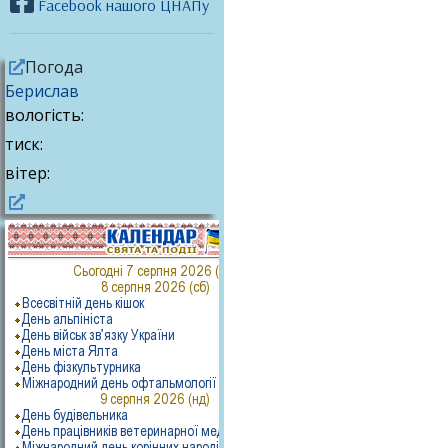
Facebook нашого ЦНАПу
Погода
Берислав
вологість:
тиск:
вітер: