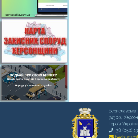
Бериславська 
74300, Херсон
Героїв України
+38 (050) 1
berislav.