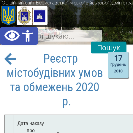
Офіційний сайт Бериславської міської військової адміністрац
Відкрити Панель інст
Реєстр
17
Грудень
містобудівних умов
2018
та обмежень 2020
р.
Дата наказу
про