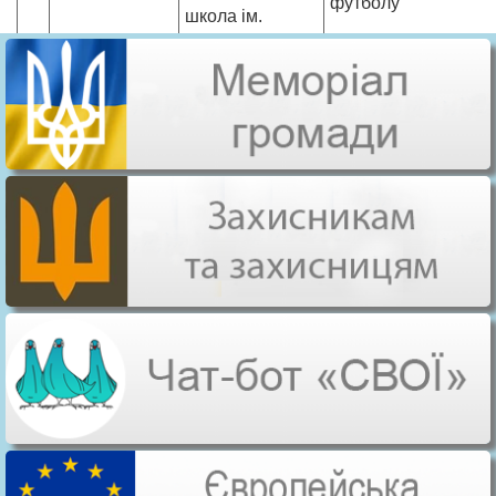
футболу
школа ім.
В.С.Сергеєва
Реконструкція будів
Ферменське
насосної станції для
8
06.03.2019
господарство
обслуговування
“ЮКОС і К”
внутрішньогосподар
зрошувальної сист
Реконструкція
Легусь Євген
адмінбудівлі з
9
07.10.2019
Миколайович
будівництвом
нежитлової прибуд
Непомняща
Реконструкція гараж
10
17.12.2019
Олена
одноквартирний
Вікторівна
житловий будинок
ПП “Південний
Азимут” в особі
Реконструкція