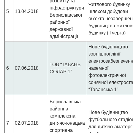
розвитку та
житлового будинку
інфраструктури
5
13.04.2018
шляхом добудови
Бериславської
об’єкта незавершен
районної
будівництва житлов
державної
будинку (II черга)
адміністрації
Нове будівництво
зовнішної лінії
електрозабезпечен
ТОВ “ТАВАНЬ
6
07.06.2018
наземної
СОЛАР 1”
фотоелектричної
сонячної електроста
“Таванська 1”
Бериславська
районна
Нове будівництво
комплексна
футбольного стадіо
7
02.07.2018
дитячо-юнацька
для дитячо-аматорс
спортивна