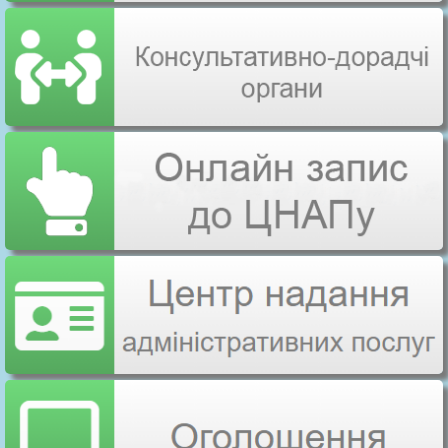
госпітальному окруз
Непомнящий
Будівництво торгов
14
23.06.2020
Олег
офісної будівлі
Сергійович
Кулаковський
Будівництво автоми
15
19.10.2020
Михайло
самообслуговуванн
Олександрович