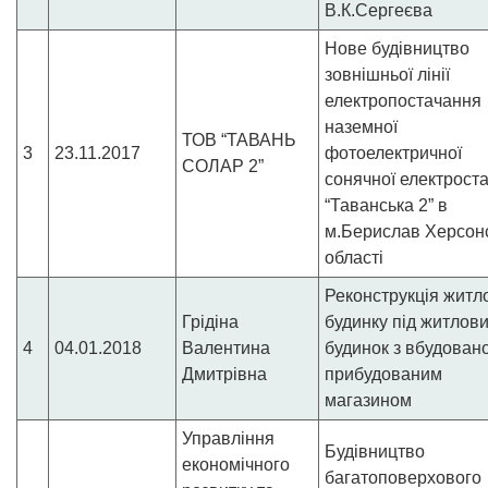
В.К.Сергеєва
Нове будівництво
зовнішньої лінії
електропостачання
наземної
ТОВ “ТАВАНЬ
3
23.11.2017
фотоелектричної
СОЛАР 2”
сонячної електроста
“Таванська 2” в
м.Берислав Херсонс
області
Реконструкція житл
Грідіна
будинку під житлов
4
04.01.2018
Валентина
будинок з вбудован
Дмитрівна
прибудованим
магазином
Управління
Будівництво
економічного
багатоповерхового