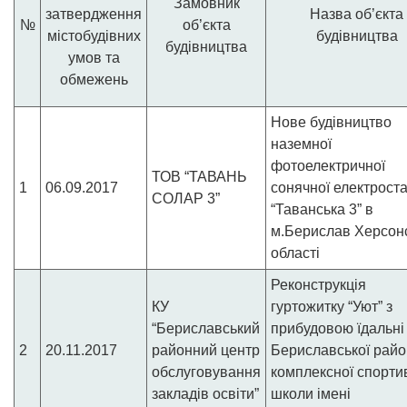
Замовник
затвердження
Назва об’єкта
№
об’єкта
містобудівних
будівництва
будівництва
умов та
обмежень
Нове будівництво
наземної
фотоелектричної
ТОВ “ТАВАНЬ
1
06.09.2017
сонячної електроста
СОЛАР 3”
“Таванська 3” в
м.Берислав Херсонс
області
Реконструкція
КУ
гуртожитку “Уют” з
“Бериславський
прибудовою їдальні
2
20.11.2017
районний центр
Бериславської райо
обслуговування
комплексної спорти
закладів освіти”
школи імені