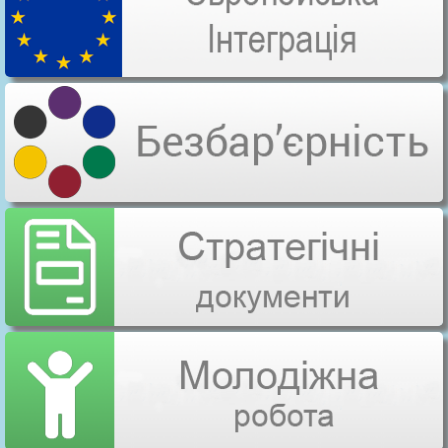
директора
адмінбудівлі,
11
18.02.2020
Чумаченка
будівництво гаражу
Андрія
підсобного приміщ
Анатолійовича
Реконструкція
Легусь Євген
12
17.03.2020
адмінбудівлі під скл
Миколайович
магазин
Реконструкція
приймального
відділення КНП
КНП
“Бериславська ЦРЛ”
“Бериславська
відділення невідкла
ЦРЛ” в особі
(екстренної) медичн
13
14.04.2020
директора
допомоги опорного
Кардави
закладу охорони
Север’яна
здоров’я КНП
Север’яновича
“Бериславська ЦРЛ
Херсонському