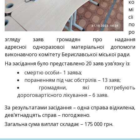
ко
мі
сії
по
ро
згляду заяв громадян про надання
адресної одноразової матеріальної допомоги
виконавчого комітету Бериславської міської ради.
На засідання було представлено 20 заяв узв’язку із:
смертю особи– 1 заява;
пораненням під час обстрілів – 13 заяв;
громадяни, які потребують
дороговартісного лікування – 6 заяв.
За результатами засідання – одна справа відхилена,
дев’ятнадцять справ – погоджено.
Загальна сума виплат складає – 175 000 грн.