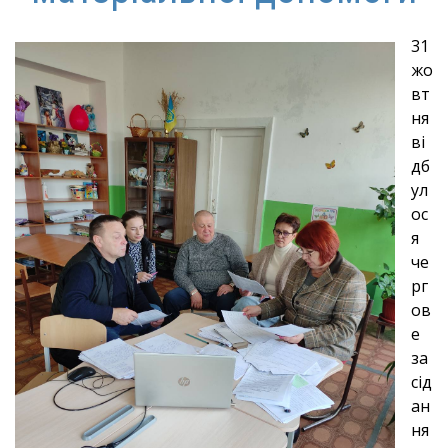
31
жо
вт
ня
ві
дб
ул
ос
я
че
рг
ов
е
за
сід
ан
ня