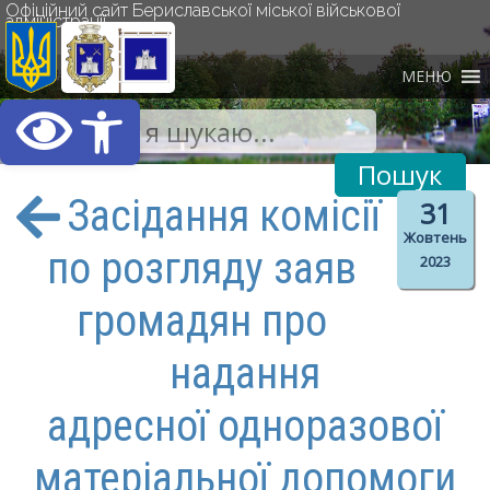
Офіційний сайт Бериславської міської військової
адміністрації
МЕНЮ
Відкрити Панель інст
Засідання комісії
31
Жовтень
по розгляду заяв
2023
громадян про
надання
адресної одноразової
матеріальної допомоги