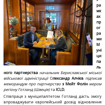
ра
мк
ах
пр
ог
ра
ми
М
уні
ци
па
ль
ного партнерства
начальник Бериславської міської
військової адміністрації
О
лександр Алчієв
підписав
меморандум про партнерство
з Мейт Фолін
мером
регіону Готланд (Швеція)
та
ICLD.
Співпраця з муніципалітетом Готланд дасть змогу
впроваджувати європейський досвід відновлення