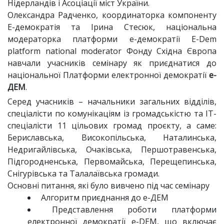
Нідерландів і Асоціації міст України.
Олександра Радченко, координаторка компоненту
Е-демократія та Ірина Стесюк, національна
модераторка платформи е-демократії E-Dem
platform national moderator Фонду Східна Європа
навчали учасників семінару як приєднатися до
національної Платформи електронної демократії
е-
ДЕМ
.
Серед учасників – начальники загальних відділів,
спеціалісти по комунікаціям із громадськістю та ІТ-
спеціалісти 11 цільових громад проєкту, а саме:
Бериславська, Високопільська, Наталинська,
Недригайлівська, Очаківська, Першотравенська,
Підгородненська, Первомайська, Перещепинська,
Снігурівська та Талалаївська громади.
Основні питання, які було вивчено під час семінару
Алгоритм приєднання до е-ДЕМ
Представлення роботи платформи
електронної демократії e-DEM, що включає