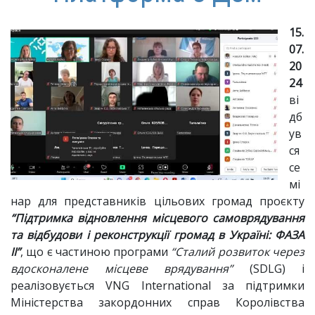
15.
07.
20
24
ві
дб
ув
ся
се
мі
нар для представників цільових громад проєкту
“Підтримка відновлення місцевого самоврядування
та відбудови і реконструкції громад в Україні: ФАЗА
ІІ”
, що є частиною програми
“Сталий розвиток через
вдосконалене місцеве врядування”
(SDLG) і
реалізовується VNG International за підтримки
Міністерства закордонних справ Королівства