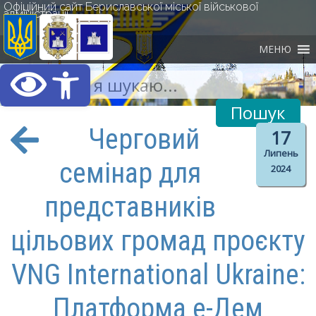
Офіційний сайт Бериславської міської військової
адміністрації
МЕНЮ
Відкрити Панель інст
Черговий
17
Липень
семінар для
2024
представників
цільових громад проєкту
VNG International Ukraine:
Платформа е-Дем