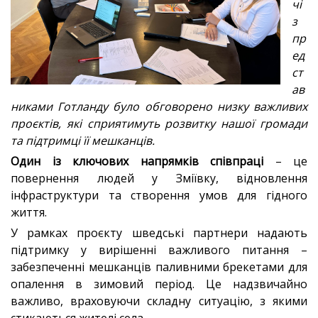
чі
з
пр
ед
ст
ав
никами Готланду було обговорено низку важливих
проєктів, які сприятимуть розвитку нашої громади
та підтримці її мешканців.
Один із ключових напрямків співпраці
– це
повернення людей у Зміївку, відновлення
інфраструктури та створення умов для гідного
життя.
У рамках проєкту шведські партнери надають
підтримку у вирішенні важливого питання –
забезпеченні мешканців паливними брекетами для
опалення в зимовий період. Це надзвичайно
важливо, враховуючи складну ситуацію, з якими