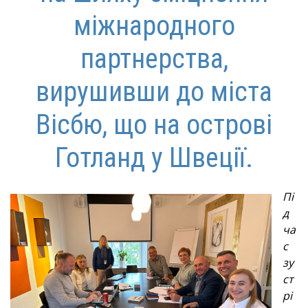
міжнародного
партнерства,
вирушивши до міста
Вісбю, що на острові
Готланд у Швеції.
Пі
д
ча
с
зу
ст
рі