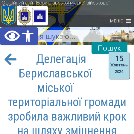
Офіційний сайт Бериславської міської військової
адміністрації
МЕНЮ
Відкрити Панель інст
Делегація
15
Жовтень
Бериславської
2024
міської
територіальної громади
зробила важливий крок
на шляху зміцнення