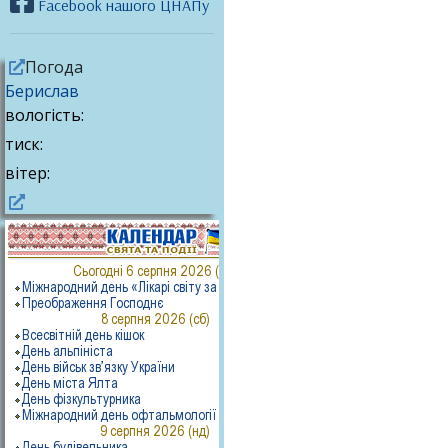
Facebook нашого ЦНАПу
Погода
Берислав
вологість:
тиск:
вітер: