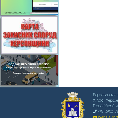
Бериславська 
74300, Херсон
Героїв України
+38 (050) 1
berislav.