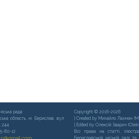
міська рада
Copyright © 2016-2026
ська область, м. Бериcлав, вул.
| Created by Михайло Лахман (M
, 244
| Edited by Олексій Зварич (Olek
35-80-12
Всі права на статті, ілюстра
mtg@gmail.com
Бериславській міській раді та