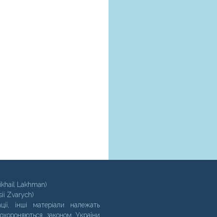
ikhail Lakhman)
sii Zvarych)
ції, інші матеріали належать
 охороняються законом України