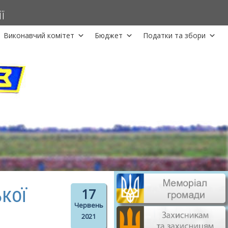
ї
Виконавчий комітет
Бюджет
Податки та збори
кої
17
Червень
2021