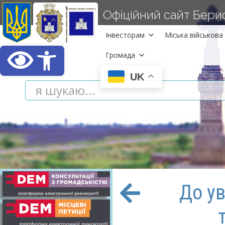
Офіційний сайт Берисл
Інвесторам
Міська військова 
Відкрити Панель інст
Громада
UK
До у