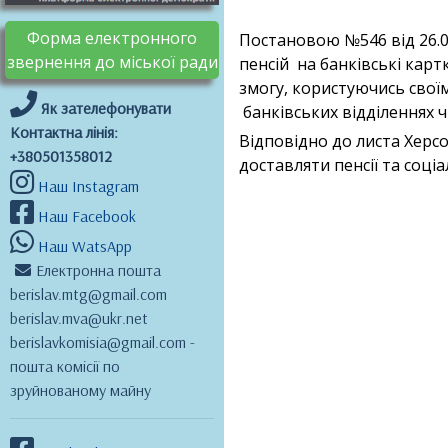
Форма електронного
Постановою №546 від 26.0
звернення до міської ради
пенсій на банківські карт
змогу, користуючись своїм
Як зателефонувати
банківських відділеннях ч
Контактна лінія:
Відповідно до листа Херс
+380501358012
доставляти пенсії та соціа
Наш Instagram
Наш Facebook
Наш WatsApp
Електронна пошта
berislav.mtg@gmail.com
berislav.mva@ukr.net
berislavkomisia@gmail.com -
пошта комісії по
зруйнованому майну