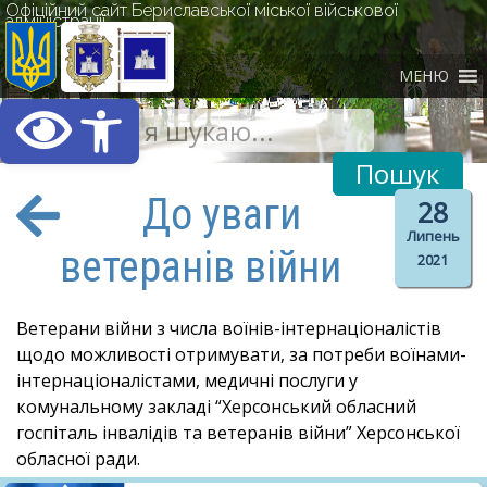
Офіційний сайт Бериславської міської військової
адміністрації
МЕНЮ
Відкрити Панель інст
До уваги
28
Липень
ветеранів війни
2021
Ветерани війни з числа воїнів-інтернаціоналістів
щодо можливості отримувати, за потреби воїнами-
інтернаціоналістами, медичні послуги у
комунальному закладі “Херсонський обласний
госпіталь інвалідів та ветеранів війни” Херсонської
обласної ради.