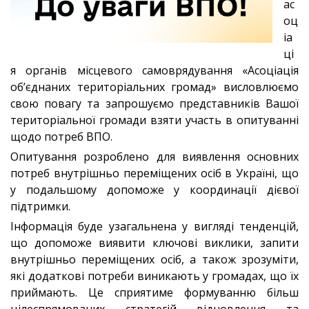
ас
оц
іа
ці
я органів місцевого самоврядування «Асоціація
об’єднаних територіальних громад» висловлюємо
свою повагу та запрошуємо представників Вашої
територіальної громади взяти участь в опитуванні
щодо потреб ВПО.
Опитування розроблено для виявлення основних
потреб внутрішньо переміщених осіб в Україні, що
у подальшому допоможе у координації дієвої
підтримки.
Інформація буде узагальнена у вигляді тенденцій,
що допоможе виявити ключові виклики, запити
внутрішньо переміщених осіб, а також зрозуміти,
які додаткові потреби виникають у громадах, що їх
приймають. Це сприятиме формуванню більш