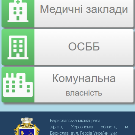
Бериславська міська рада
74300, Херсонська область, м.
Бериcлав, вул. Героїв України, 244