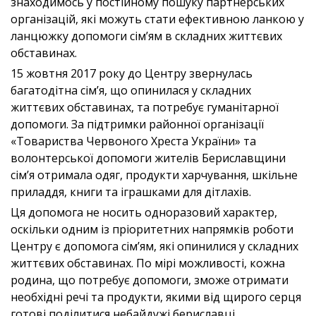
знаходимось у постійному пошуку партнерських
організацій, які можуть стати ефективною ланкою у
ланцюжку допомоги сім’ям в складних життєвих
обставинах.
15 жовтня 2017 року до Центру звернулась
багатодітна сім’я, що опинилася у складних
життєвих обставинах, та потребує гуманітарної
допомоги. За підтримки районної організації
«Товариства Червоного Хреста України» та
волонтерської допомоги жителів Бериславщини
сім’я отримала одяг, продукти харчування, шкільне
приладдя, книги та іграшками для дітлахів.
Ця допомога не носить одноразовий характер,
оскільки одним із пріоритетних напрямків роботи
Центру є допомога сім’ям, які опинилися у складних
життєвих обставинах. По мірі можливості, кожна
родина, що потребує допомоги, зможе отримати
необхідні речі та продукти, якими від щирого серця
готові поділитися небайдужі бериславці.