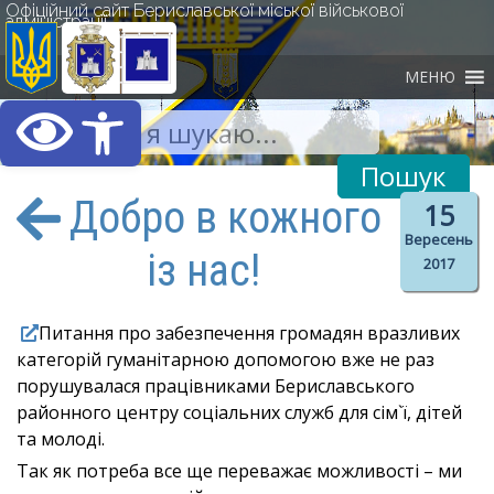
Офіційний сайт Бериславської міської військової
адміністрації
МЕНЮ
Відкрити Панель інст
Добро в кожного
15
Вересень
із нас!
2017
Питання про забезпечення громадян вразливих
категорій гуманітарною допомогою вже не раз
порушувалася працівниками Бериславського
районного центру соціальних служб для сім`ї, дітей
та молоді.
Так як потреба все ще переважає можливості – ми