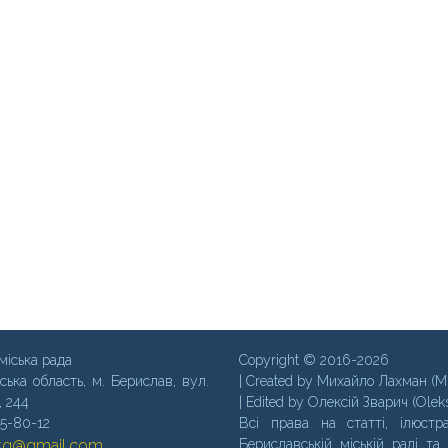
міська рада
Copyright © 2016-2026
ська область, м. Бериcлав, вул.
| Created by Михайло Лахман (M
, 244
| Edited by Олексій Зварич (Olek
35-80-12
Всі права на статті, ілюстра
mtg@gmail.com
Бериславській міській раді та