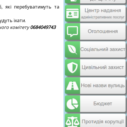
б, які перебуватимуть та
удуть їхати.
чого комітету
0684049743