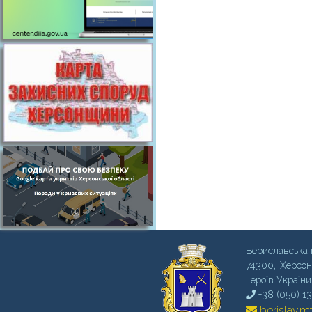
Бериславська 
74300, Херсон
Героїв України
+38 (050) 1
berislav.