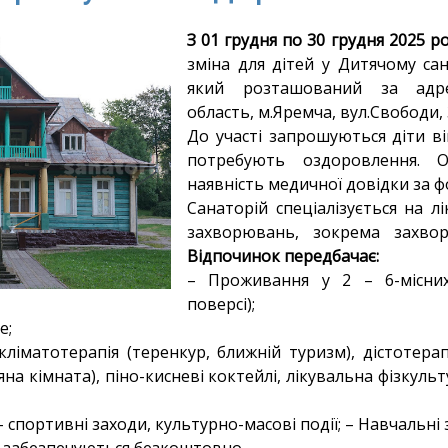
З 01 грудня по 30 грудня 2025 р
зміна для дітей у Дитячому са
який розташований за адрес
область, м.Яремча, вул.Свободи, 
До участі запрошуються діти в
потребують оздоровлення. 
наявність медичної довідки за 
Санаторій спеціалізується на л
захворювань, зокрема захвор
Відпочинок передбачає:
– Проживання у 2 – 6-місних
поверсі);
е;
ліматотерапія (теренкур, ближній туризм), дістотерапі
яна кімната), піно-кисневі коктейлі, лікувальна фізкуль
спортивні заходи, культурно-масові події; – Навчальні 