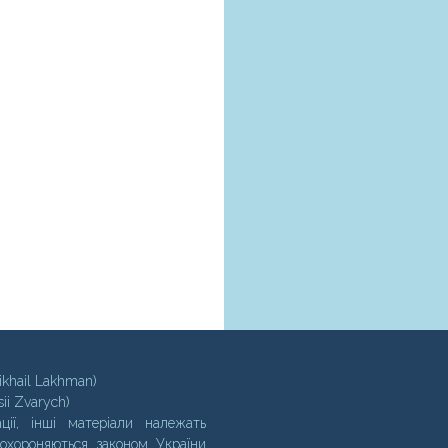
ikhail Lakhman)
sii Zvarych)
ції, інші матеріали належать
 охороняються законом України