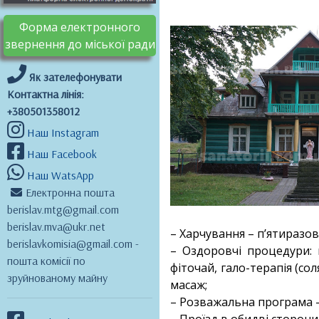
Форма електронного
звернення до міської ради
Як зателефонувати
Контактна лінія:
+380501358012
Наш Instagram
Наш Facebook
Наш WatsApp
Електронна пошта
berislav.mtg@gmail.com
berislav.mva@ukr.net
– Харчування – п’ятиразов
berislavkomisia@gmail.com -
– Оздоровчі процедури: к
пошта комісії по
фіточай, гало-терапія (сол
зруйнованому майну
масаж;
– Розважальна програма – 