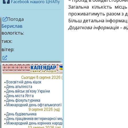
– Проїзд в обидві сторон
Facebook нашого ЦНАПу
Загальна кількість місц
проживатимуть разом з ді
Погода
Більш детальна інформація
Берислав
Додаткова інформація – ві
вологість:
тиск:
вітер: