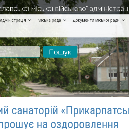
авської міської військової адміністраці
адміністрація
Міська рада
Документи міської ради
рументів
ий санаторій «Прикарпатсь
прошує на оздоровлення