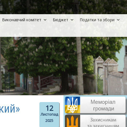
ї
Виконавчий комітет
Бюджет
Податки та збори
кий»
12
Листопад
2025