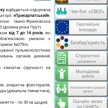
оку
відбудеться оздоровча
наторії
«Прикарпатський»
,
ою: Івано-Франківська
3 (долина річки Прут).
іком
від 7 до 14 років
, які
Обов’язковою умовою є
формою №079/о.
ікуванні пульмонологічних
ювань органів дихання.
 кімнатах (зручності на
я, апаратна фізіотерапія,
тура (дихальна гімнастика),
заняття – по 30 хв щодня;