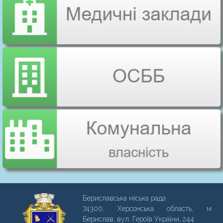
Бериславська міська рада
74300, Херсонська область, м.
Бериcлав, вул. Героїв України, 244