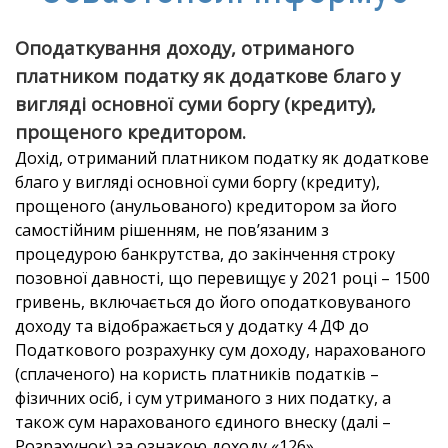
Oподаткування доходу, отриманого
платником податку як додаткове благо у
вигляді основної суми боргу (кредиту),
прощеного кредитором.
Дохід, отриманий платником податку як додаткове
благо у вигляді основної суми боргу (кредиту),
прощеного (анульованого) кредитором за його
самостійним рішенням, не пов’язаним з
процедурою банкрутства, до закінчення строку
позовної давності, що перевищує у 2021 році – 1500
гривень, включається до його оподатковуваного
доходу та відображається у додатку 4 ДФ до
Податкового розрахунку сум доходу, нарахованого
(сплаченого) на користь платників податків –
фізичних осіб, і сум утриманого з них податку, а
також сум нарахованого єдиного внеску (далі –
Розрахунок) за ознакою доходу «126».