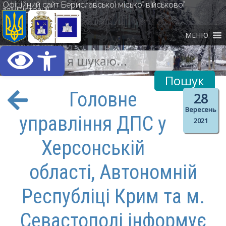
Офіційний сайт Бериславської міської військової
адміністрації
МЕНЮ
Відкрити Панель інст
Головне
28
Вересень
управління ДПС у
2021
Херсонській
області, Автономній
Республіці Крим та м.
Севастополі інформує