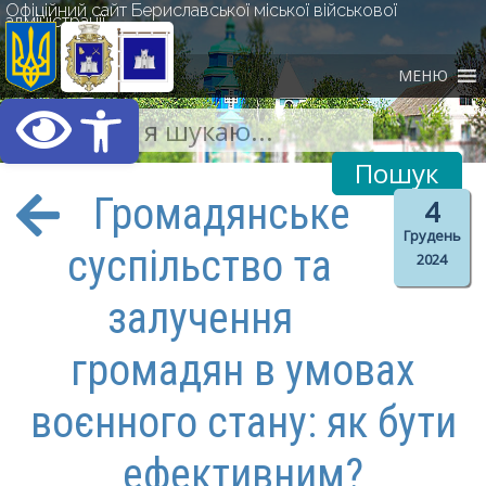
Офіційний сайт Бериславської міської військової
адміністрації
МЕНЮ
Відкрити Панель інст
Громадянське
4
Грудень
суспільство та
2024
залучення
громадян в умовах
воєнного стану: як бути
ефективним?