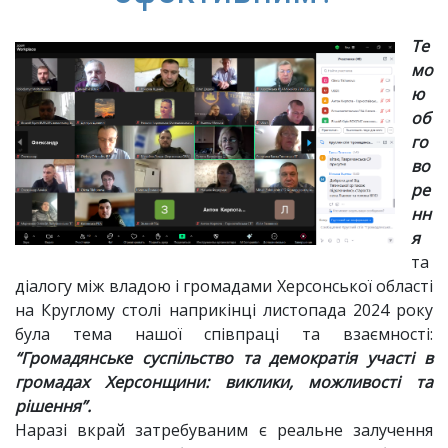
Те
мо
ю
об
го
во
ре
нн
я
та
діалогу між владою і громадами Херсонської області
на Круглому столі наприкінці листопада 2024 року
була тема нашої співпраці та взаємності:
“Громадянське суспільство та демократія участі в
громадах Херсонщини: виклики, можливості та
рішення”.
Наразі вкрай затребуваним є реальне залучення