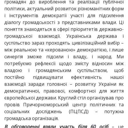
громадян до вироблення та реалізації публічної
політики, актуальний розвиток різноманітних форм
і інструментів демократії участі для підсилення
діалогу громадськості з представниками влади. Ці
поняття знаходяться в сфері пріоритетів державно-
громадської взаємодії. Українська держава і
суспільство зараз проходять цивілізаційний вибір –
між реальною та «керованою» демократією, і лише
синергія зможе підсили і владу, і народ. Ми
потребуємо рефлексії щодо змісту відносин між
владою і громадянським суспільством, щоб
постійно підвищувати ефективність нашої
взаємодії заради головної – розвитку України як
демократичної, правової, комфортної для життя
європейської держави. Круглий стіл організував про
провів Причорноморський центр політичних та
соціальних досліджень (ПЦПСД) – потужна
громадська організація.
В обговоренні взяли участь біля 60 осіб
– це