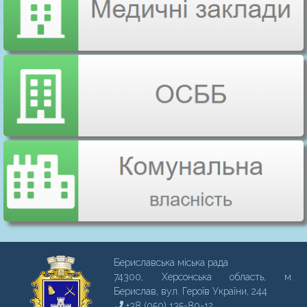
Бериславська міська рада
74300, Херсонська область, м.
Бериcлав, вул. Героїв України, 244
+38 (050) 135-80-12