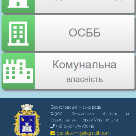
Бериславська міська рада
74300, Херсонська область, м.
Бериcлав, вул. Героїв України, 244
+38 (050) 135-80-12
berislav.mtg@gmail.com