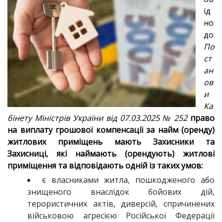
ід
но
до
По
ст
ан
ов
и
Ка
бінету Міністрів України від 07.03.2025 № 252
право
на виплату грошової компенсації за найм (оренду)
житлових приміщень мають Захисники та
Захисниці, які наймають (орендують) житлові
приміщення та відповідають одній із таких умов:
є власниками житла, пошкодженого або
знищеного внаслідок бойових дій,
терористичних актів, диверсій, спричинених
військовою агресією Російської Федерації