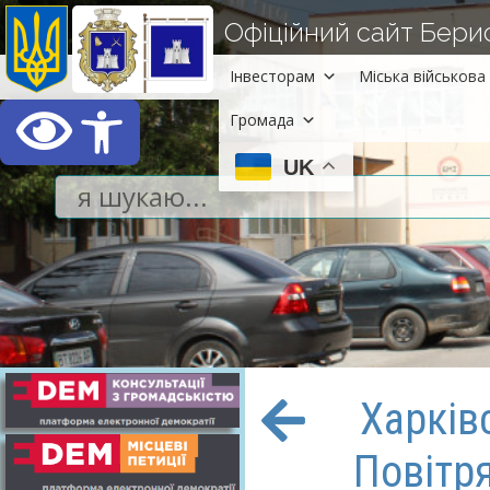
Офіційний сайт Берисл
Інвесторам
Міська військова 
Відкрити Панель інст
Громада
UK
Харків
Повітря