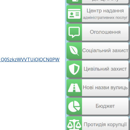
U1Q0SzkzWVVTUiQlQCN0PW