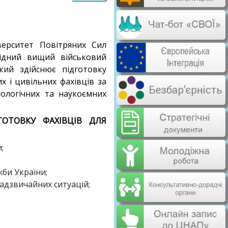
верситет Повітряних Сил
ідний вищий військовий
кий здійснює підготовку
х і цивільних фахівців за
ологічних та наукоємних
ГОТОВКУ ФАХІВЦІВ ДЛЯ
;
би України;
адзвичайних ситуацій;