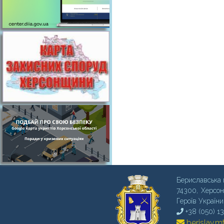
Бериславська 
74300, Херсон
Героїв України
+38 (050) 1
berislav.