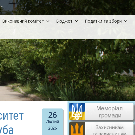
ї
Виконавчий комітет
Бюджет
Податки та збори
ситет
26
Лютий
уба
2026