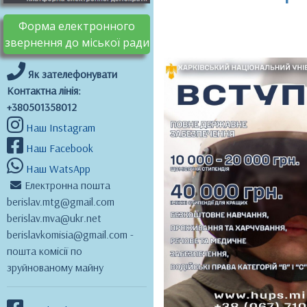
Форма електронного
звернення до міської ради
Як зателефонувати
Контактна лінія:
+380501358012
Наш Instagram
Наш Facebook
Наш WatsApp
Електронна пошта
berislav.mtg@gmail.com
berislav.mva@ukr.net
berislavkomisia@gmail.com -
пошта комісії по
зруйнованому майну