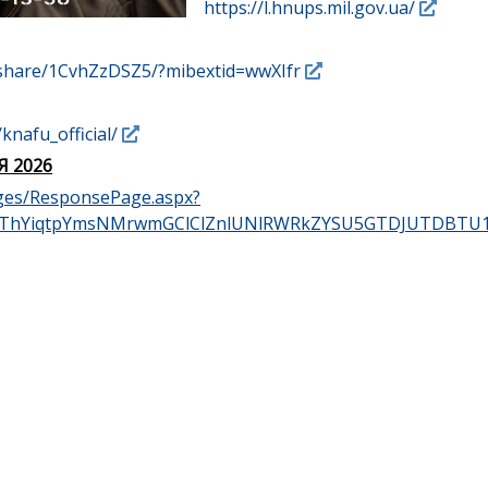
https://l.hnups.mil.gov.ua/
/share/1CvhZzDSZ5/?mibextid=wwXIfr
nafu_official/
Я 2026
ages/ResponsePage.aspx?
ekThYiqtpYmsNMrwmGClClZnlUNlRWRkZYSU5GTDJUTDBT