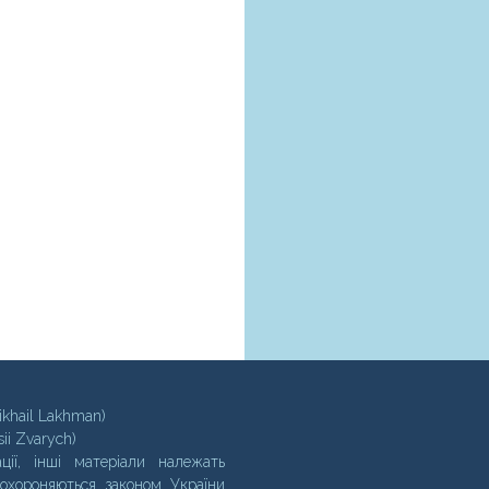
ikhail Lakhman)
sii Zvarych)
ції, інші матеріали належать
 охороняються законом України