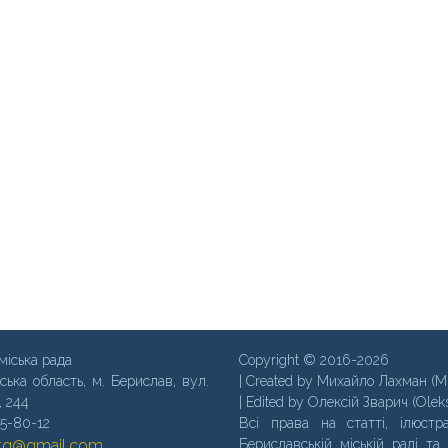
міська рада
Copyright © 2016-2026
ська область, м. Бериcлав, вул.
| Created by Михайло Лахман (M
, 244
| Edited by Олексій Зварич (Olek
35-80-12
Всі права на статті, ілюстра
mtg@gmail.com
Бериславській міській раді та