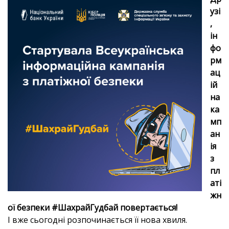
узі
,
ін
фо
рм
ац
ій
на
ка
мп
ан
ія
з
пл
аті
жн
ої безпеки #ШахрайГудбай повертається!
І вже сьогодні розпочинається її нова хвиля.