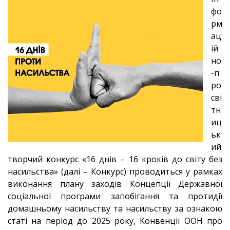
фо
рм
ац
ій
но
-п
ро
сві
тн
иц
ьк
ий
творчий конкурс «16 днів – 16 кроків до світу без
насильства» (далі – Конкурс) проводиться у рамках
виконання плану заходів Концепції Державної
соціальної програми запобігання та протидії
домашньому насильству та насильству за ознакою
статі на період до 2025 року, Конвенції ООН про