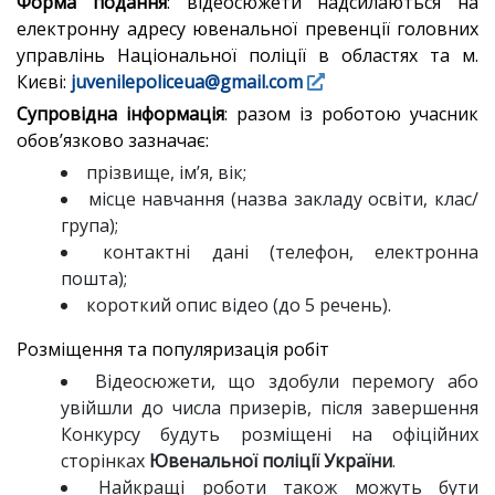
Форма подання
: відеосюжети надсилаються на
електронну адресу ювенальної превенції головних
управлінь Національної поліції в областях та м.
Києві:
juvenilepoliceua@gmail.com
Супровідна інформація
: разом із роботою учасник
обов’язково зазначає:
прізвище, ім’я, вік;
місце навчання (назва закладу освіти, клас/
група);
контактні дані (телефон, електронна
пошта);
короткий опис відео (до 5 речень).
Розміщення та популяризація робіт
Відеосюжети, що здобули перемогу або
увійшли до числа призерів, після завершення
Конкурсу будуть розміщені на офіційних
сторінках
Ювенальної поліції України
.
Найкращі роботи також можуть бути