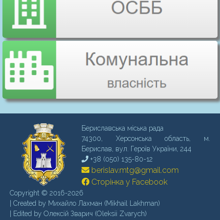
Бериславська міська рада
74300, Херсонська область, м.
Бериcлав, вул. Героїв України, 244
+38 (050) 135-80-12
berislav.mtg@gmail.com
Сторінка у Facebook
Copyright © 2016-2026
| Created by Михайло Лахман (Mikhail Lakhman)
| Edited by Олексій Зварич (Oleksii Zvarych)