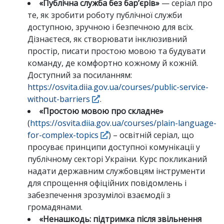
«Публічна служба без барʼєрів»
— серіал про
те, як зробити роботу публічної служби
доступною, зручною і безпечною для всіх.
Дізнаєтеся, як створювати інклюзивний
простір, писати простою мовою та будувати
команду, де комфортно кожному й кожній.
Доступний за посиланням:
https://osvita.diia.gov.ua/courses/public-service-
without-barriers
.
«Простою мовою про складне»
(
https://osvita.diia.gov.ua/courses/plain-language-
for-complex-topics
) – освітній серіал, що
просуває принципи доступної комунікації у
публічному секторі України. Курс покликаний
надати державним службовцям інструменти
для спрощення офіційних повідомлень і
забезпечення зрозумілої взаємодії з
громадянами.
«Не
нашкодь: підтримка після звільнення