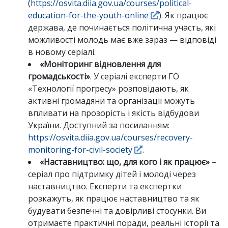
(
https://osvita.diia.gov.ua/courses/political-
education-for-the-youth-online
). Як працює
держава, де починається політична участь, які
можливості молодь має вже зараз — відповіді
в новому серіалі.
«Моніторинг відновлення для
громадськості»
. У серіалі експерти ГО
«Технології прогресу» розповідають, як
активні громадяни та організації можуть
впливати на прозорість і якість відбудови
України. Доступний за посиланням:
https://osvita.diia.gov.ua/courses/recovery-
monitoring-for-civil-society
.
«Наставництво: що, для кого і як працює»
–
серіал про підтримку дітей і молоді через
наставництво. Експерти та експертки
розкажуть, як працює наставництво та як
будувати безпечні та довірливі стосунки. Ви
отримаєте практичні поради, реальні історії та