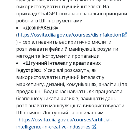
використовувати штучний інтелект. На
прикладі ChatGPT показано загальні принципи
роботи із ШІ-інструментами.
«ДезінFAKEція»
(
https://osvita.diia.gov.ua/courses/disinfaketion
) – серіал навчить вас критично мислити,
розпізнавати фейки й маніпуляції, розуміти
методи та інструменти пропаганди.
«Штучний інтелект у креативних
індустріях
». У серіалі розкажуть, як
використовувати штучний інтелект у
маркетингу, дизайні, комунікаціях, аналітиці та
продакшні. Водночас навчать, як працювати
безпечно: уникати ризиків, захищати дані,
розпізнавати маніпуляції та використовувати
ШІ етично. Доступний за посиланням:
https://osvita.diia.gov.ua/courses/artificial-
intelligence-in-creative-industries
.