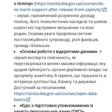
з
полону»
(
https://osvita.diia.gov.ua/courses/do-
no-harm-support-after-release-from-captivity
)
– серіал, присвячений розумінню досвіду
полону, його психологічних наслідків та шляхів
коректної підтримки звільнених та їхніх
родин. Окрема увага приділена системі
постізоляційного супроводу, ролі фахівців,
громад і близьких.
«Основи роботи з відкритими даними»
. У
серіалі експерти пояснюють, як
перетворювати великі масиви інформації, яку
щодня публікують органи державної влади, на
зрозумілу аналітику й сервіси, що працюють в
інтересах суспільства, бізнесу та держави.
Доступний за посиланням:
https://osvita.diia.gov.ua/courses/open-data-
basics
.
«Курс з підготовки уповноважених із
захисту персональних даних (DPO)»