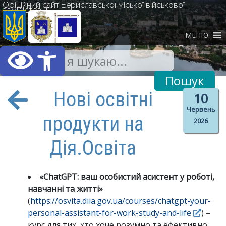
Офіційний сайт Бериславської міської військової
адміністрації
МЕНЮ
Відкрити Панель інст
Нові освітні
10
Червень
продукти на
2026
Дія.Освіта
«ChatGPT: ваш особистий асистент у роботі,
навчанні та житті»
(
https://osvita.diia.gov.ua/courses/chatgpt-your-
personal-assistant-for-work-study-and-life
) –
курс для тих, хто хоче розумно та ефективно