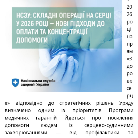
20
26
ро
ці
на
пр
ям
«З
до
ро
ве
се
рц
е» відповідно до стратегічних рішень Уряду
визначено одним із пріоритетів Програми
медичних гарантій. Йдеться про посилення
допомоги людям із серцево-судинними
захворюваннями — від профілактики та