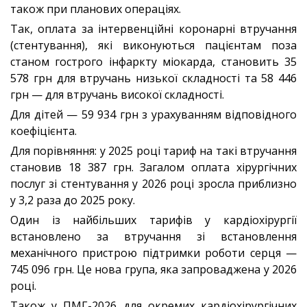
також при планових операціях.
Так, оплата за інтервенційні коронарні втручання
(стентування), які виконуються пацієнтам поза
станом гострого інфаркту міокарда, становить 35
578 грн для втручань низької складності та 58 446
грн — для втручань високої складності.
Для дітей — 59 934 грн з урахуванням відповідного
коефіцієнта.
Для порівняння: у 2025 році тариф на такі втручання
становив 18 387 грн. Загалом оплата хірургічних
послуг зі стентування у 2026 році зросла приблизно
у 3,2 раза до 2025 року.
Один із найбільших тарифів у кардіохірургії
встановлено за втручання зі встановлення
механічного пристрою підтримки роботи серця —
745 096 грн. Це нова група, яка запроваджена у 2026
році.
Також у ПМГ-2026 для окремих кардіохірургічних