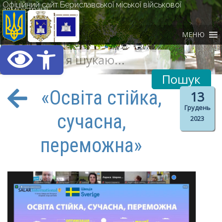
Офіційний сайт Бериславської міської військової
адміністрації
МЕНЮ
Відкрити Панель інст
«Освіта стійка,
13
Грудень
сучасна,
2023
переможна»