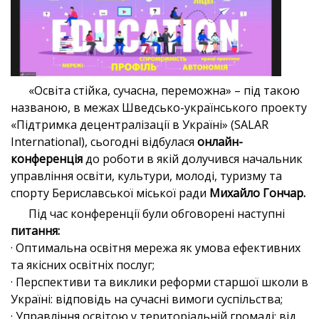
«Освіта стійка, сучасна, переможна» – під такою
названою, в межах Шведсько-українського проекту
«Підтримка децентралізації в Україні» (SALAR
International), сьогодні відбулася
онлайн-
конференція
до роботи в якій долучився начальник
управління освіти, культури, молоді, туризму та
спорту Бериславської міської ради
Михайло Гончар.
Під час конференції були обговорені наступні
питання:
· Оптимальна освітня мережа як умова ефективних
та якісних освітніх послуг;
· Перспективи та виклики реформи старшої школи в
Україні: відповідь на сучасні вимоги суспільства;
· Управління освітою у територіальній громаді: від