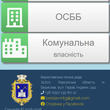
Бериславська міська рада
74300, Херсонська область, м.
Бериcлав, вул. Героїв України, 244
+38 (050) 135-80-12
berislav.mtg@gmail.com
Сторінка у Facebook
Copyright © 2016-2026