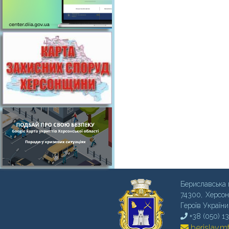
Бериславська 
74300, Херсон
Героїв України
+38 (050) 1
berislav.