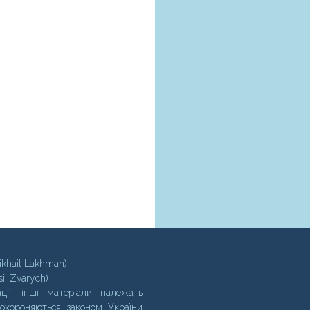
ikhail Lakhman)
sii Zvarych)
ції, інші матеріали належать
 охороняються законом України