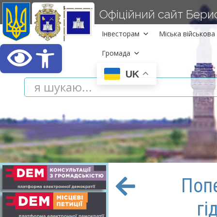
Офіційний сайт Берисл
Інвесторам
Міська військова 
Відкрити Панель інст
Громада
UK
Поп
гі