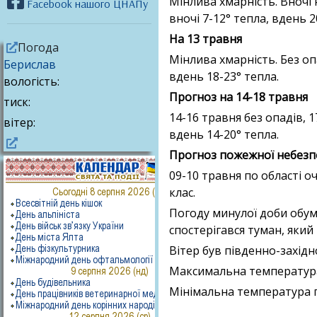
Мінлива хмарність. Вночі 
Facebook нашого ЦНАПу
вночі 7-12° тепла, вдень 2
На 13 травня
Погода
Мінлива хмарність. Без опа
Берислав
вдень 18-23° тепла.
вологість:
Прогноз на 14-18 травня
тиск:
14-16 травня без опадів, 
вітер:
вдень 14-20° тепла.
Прогноз пожежної небезпе
09-10 травня по області оч
клас.
Погоду минулої доби обум
спостерігався туман, який
Вітер був південно-західн
Максимальна температура 
Мінімальна температура п