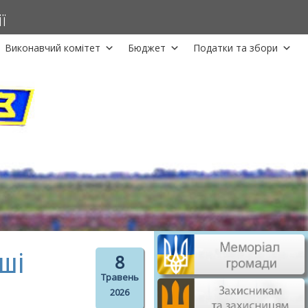
ї
Виконавчий комітет
Бюджет
Податки та збори
ші
8
Травень
2026