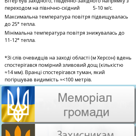
Вітер був західного, південно-західного напрямку з
переходом на північно-східний 5-10 м/с.
Максимальна температура повітря підвищувалась
до 25° тепла.
Мінімальна температура повітря знижувалась до
11-12° тепла.
*Зі слів очевидців на заході області (м Херсон) вдень
спостерігався помірний зливовий дощ (кількістю
≈14 мм). Вранці спостерігався туман, який
погіршував видимість ≈<100 метрів.