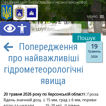
Офіційний сайт Бериславської міської військової
адміністрації
МЕНЮ
Відкрити Панель інст
Попередження
19
Травень
про найважливіші
2026
гідрометеорологічні
явища
20 травня 2026 року по Херсонській області :
Гроза.
Вдень значний дощ ≥ 15 мм, град ≥ 6 мм, пориви
вітру та шквали 15-20 м/с. (I рівень