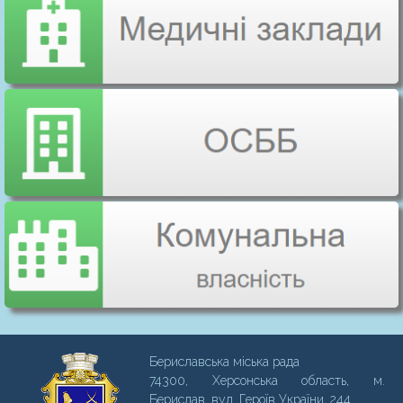
Бериславська міська рада
74300, Херсонська область, м.
Бериcлав, вул. Героїв України, 244