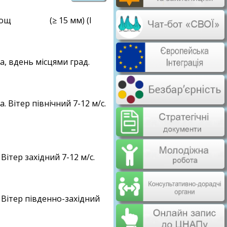
ий дощ (≥ 15 мм) (І
, вдень місцями град.
 Вітер північний 7-12 м/с.
ітер західний 7-12 м/с.
 Вітер південно-західний