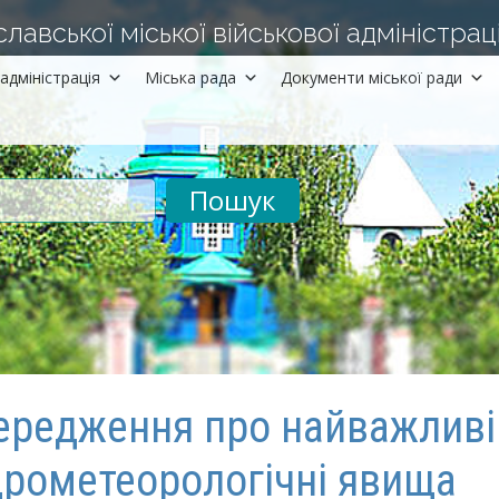
авської міської військової адміністраці
адміністрація
Міська рада
Документи міської ради
рументів
ередження про найважливі
дрометеорологічні явища