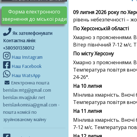
Форма електронного
09 липня 2026 року по Херс
звернення до міської ради
рівень небезпечності – жо
По Херсонській області
Як зателефонувати
Хмарно з проясненнями. В
Контактна лінія:
Вітер північний 7-12 м/с.
+380501358012
По місту Херсону
Наш Instagram
Хмарно з проясненнями. Вн
Наш Facebook
Температура повітря вноч
Наш WatsApp
24-26°.
Електронна пошта
На 10 липня
berislav.mtg@gmail.com
Мінлива хмарність. Вночі 
berislav.mva@ukr.net
Температура повітря вночі
berislavkomisia@gmail.com -
На 11 липня
пошта комісії по
зруйнованому майну
Мінлива хмарність. Вночі
7-12 м/с. Температура пові
На 12 липня