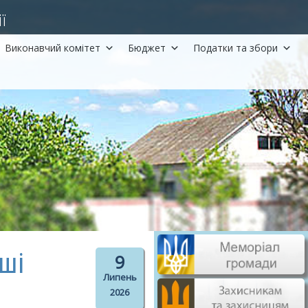
ї
Виконавчий комітет
Бюджет
Податки та збори
ші
9
Липень
2026