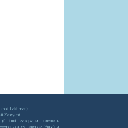
ikhail Lakhman)
sii Zvarych)
ції, інші матеріали належать
 охороняються законом України