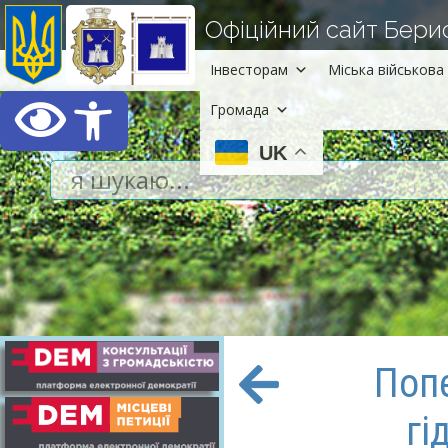
Офіційний сайт Берисл
Інвесторам
Міська військова 
Відкрити Панель інст
Громада
UK
Поп
гі