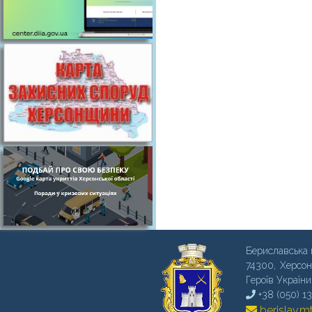
Бериславська 
74300, Херсон
Героїв України
+38 (050) 1
berislav.