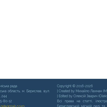
міська рада
Copyright © 2016-2026
ська область, м. Бериcлав, вул.
| Created by Михайло Лахман (M
, 244
| Edited by Олексій Зварич (Olek
35-80-12
Всі права на статті, ілюстра
mtg@gmail.com
Бериславській міській раді та