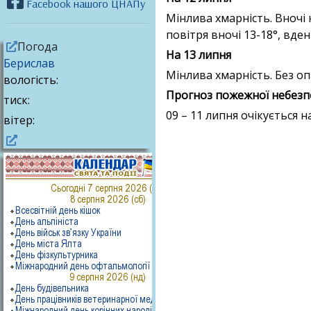
Facebook нашого ЦНАПу
Мінлива хмарність. Вночі
повітря вночі 13-18°, вден
Погода
На 13 липня
Берислав
Мінлива хмарність. Без опа
вологість:
Прогноз пожежної небезпе
тиск:
09 – 11 липня очікується на
вітер: