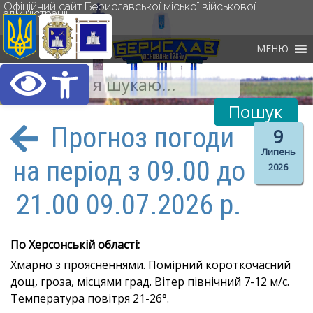
Офіційний сайт Бериславської міської військової
адміністрації
МЕНЮ
Відкрити Панель інст
Прогноз погоди
9
Липень
на період з 09.00 до
2026
21.00 09.07.2026 р.
По Херсонській області:
Хмарно з проясненнями. Помірний короткочасний
дощ, гроза, місцями град. Вітер північний 7-12 м/с.
Температура повітря 21-26°.