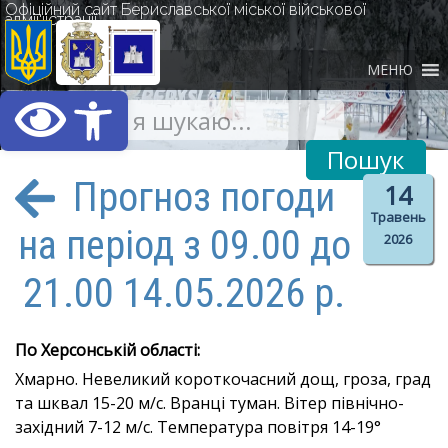
Офіційний сайт Бериславської міської військової
адміністрації
МЕНЮ
Відкрити Панель інст
Прогноз погоди
14
Травень
на період з 09.00 до
2026
21.00 14.05.2026 р.
По Херсонській області:
Хмарно. Невеликий короткочасний дощ, гроза, град
та шквал 15-20 м/с. Вранці туман. Вітер північно-
західний 7-12 м/с. Температура повітря 14-19°