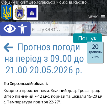
Офіційний сайт Бериславської міської військової
адміністрації
МЕНЮ
Відкрити Панель інст
Прогноз погоди
20
Травень
на період з 09.00 до
2026
21.00 20.05.2026 р.
По Херсонській області:
Хмарно з проясненнями. Значний дощ. Гроза, град.
Вітер північний 7-12 м/с, пориви та шквали 15-20 м/
с. Температура повітря 22-27°.