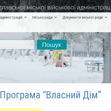
авської міської військової адміністраці
адміністрація
Міська рада
Документи міської ради
рументів
Програма “Власний Дім”