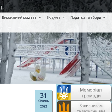
ї
Виконавчий комітет
Бюджет
Податки та збори
31
Січень
2022