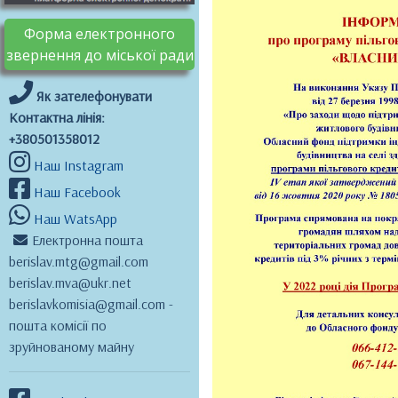
Форма електронного
звернення до міської ради
Як зателефонувати
Контактна лінія:
+380501358012
Наш Instagram
Наш Facebook
Наш WatsApp
Електронна пошта
berislav.mtg@gmail.com
berislav.mva@ukr.net
berislavkomisia@gmail.com -
пошта комісії по
зруйнованому майну