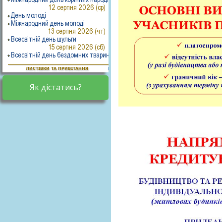
Як дістатись?