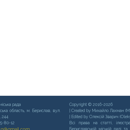
міська рада
Copyright © 2016-2026
ська область, м. Бериcлав, вул.
| Created by Михайло Лахман (M
, 244
| Edited by Олексій Зварич (Olek
35-80-12
Всі права на статті, ілюстра
mtg@gmail.com
Бериславській міській раді та