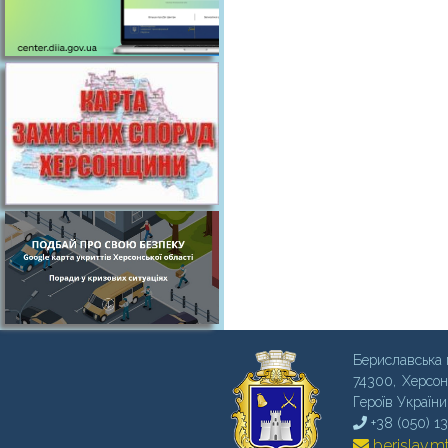
Бериславська 
74300, Херсон
Героїв України
+38 (050) 1
berislav.