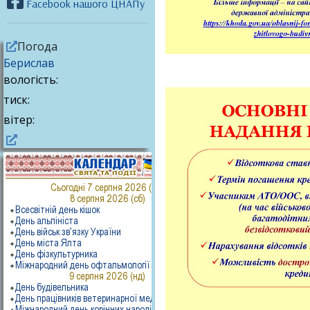
Facebook нашого ЦНАПу
Погода
Берислав
вологість:
тиск:
вітер: