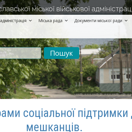
авської міської військової адміністраці
адміністрація
Міська рада
Документи міської ради
рументів
ами соціальної підтримки
мешканців.