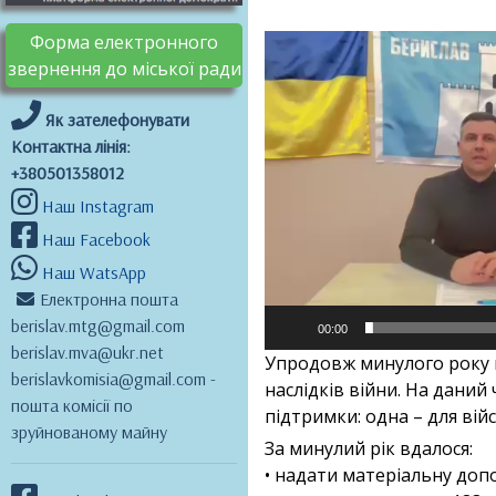
Форма електронного
Відеопрогравач
звернення до міської ради
Як зателефонувати
Контактна лінія:
+380501358012
Наш Instagram
Наш Facebook
Наш WatsApp
Електронна пошта
berislav.mtg@gmail.com
00:00
berislav.mva@ukr.net
Упродовж минулого року м
berislavkomisia@gmail.com -
наслідків війни. На даний
пошта комісії по
підтримки: одна – для вій
зруйнованому майну
За минулий рік вдалося:
• надати матеріальну доп