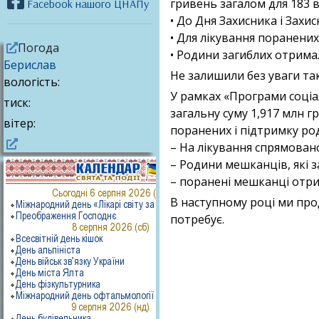
гривень загалом для 183 
Facebook нашого ЦНАПу
• До Дня Захисника і Захи
• Для лікування поранених
Погода
• Родини загиблих отримал
Берислав
Не залишили без уваги та
вологість:
У рамках «Програми соціа
тиск:
загальну суму 1,917 млн г
вітер:
поранених і підтримку род
– На лікування спрямовано
– Родини мешканців, які з
– поранені мешканці отри
В наступному році ми про
потребує.