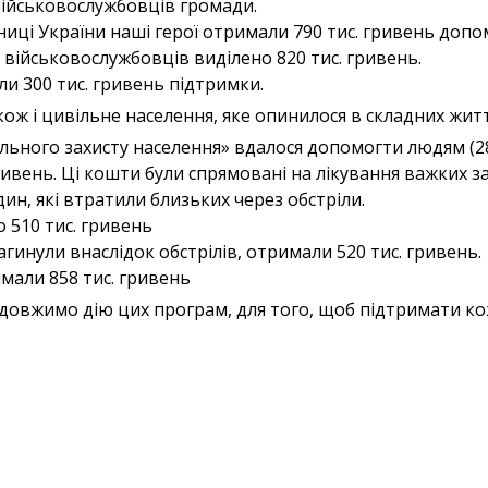
військовослужбовців громади.
сниці України наші герої отримали 790 тис. гривень допо
 військовослужбовців виділено 820 тис. гривень.
и 300 тис. гривень підтримки.
кож і цивільне населення, яке опинилося в складних жит
льного захисту населення» вдалося допомогти людям (
ривень. Ці кошти були спрямовані на лікування важких 
ин, які втратили близьких через обстріли.
 510 тис. гривень
агинули внаслідок обстрілів, отримали 520 тис. гривень.
мали 858 тис. гривень
довжимо дію цих програм, для того, щоб підтримати ко