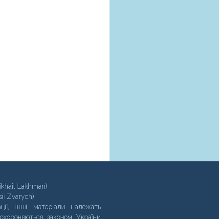
ikhail Lakhman)
sii Zvarych)
ції, інші матеріали належать
 охороняються законом України