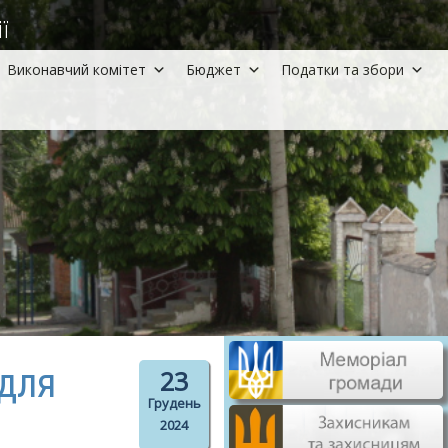
ї
Виконавчий комітет
Бюджет
Податки та збори
 для
23
Грудень
2024