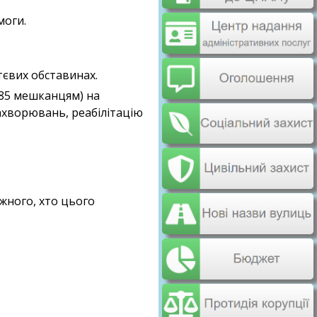
моги.
тєвих обставинах.
285 мешканцям) на
захворювань, реабілітацію
жного, хто цього