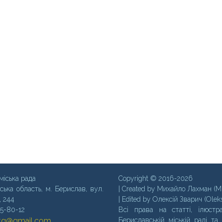
міська рада
Copyright © 2016-2026
ська область, м. Бериcлав, вул.
| Created by Михайло Лахман (M
, 244
| Edited by Олексій Зварич (Olek
35-80-12
Всі права на статті, ілюстра
mtg@gmail.com
Бериславській міській раді та