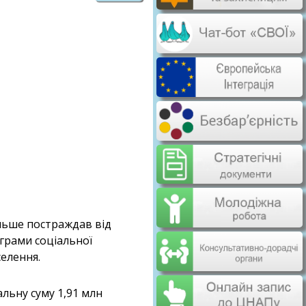
льше постраждав від
ограми соціальної
селення.
льну суму 1,91 млн