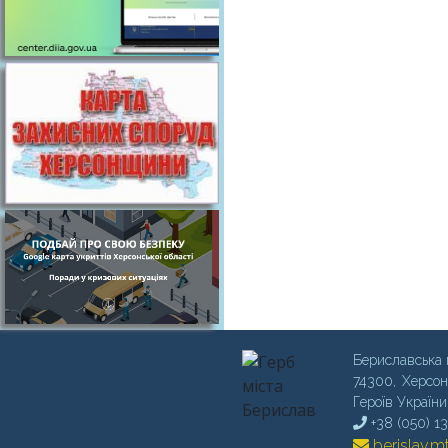
Бериславська 
74300, Херсон
Героїв України
+38 (050) 1
berislav.