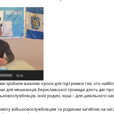
01:41
и зробили важливі кроки для підтримки тих, хто найбі
 час для мешканців Бериславської громади діють дві пр
ськовослужбовців, їхніх родин, інша – для цивільного на
омогу військовослужбовцям та родинам загиблих на зага