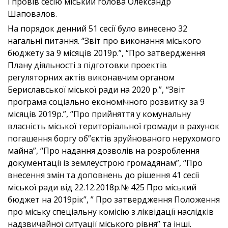
і провів сесію міський голова Олександр
Шаповалов.
На порядок денний 51 сесії було винесено 32
нагальні питання. “Звіт про виконання міського
бюджету за 9 місяців 2019р.”, “Про затвердження
Плану діяльності з підготовки проектів
регуляторних актів виконавчим органом
Бериславської міської ради на 2020 р.”, “Звіт
програма соціально економічного розвитку за 9
місяців 2019р.”, “Про прийняття у комунальну
власність міської територіальної громади в рахунок
погашення боргу об”єктів зруйнованого нерухомого
майна”, “Про надання дозволiв на розроблення
документацiї iз землеустрою громадянам”, “Про
внесення змін та доповнень до рішення 41 сесії
міської ради від 22.12.2018р.№ 425 Про міський
бюджет на 2019рік”, ” Про затвердження Положення
про міську спеціальну комісію з ліквідації наслідків
надзвичайної ситуації міського рівня” та інші.