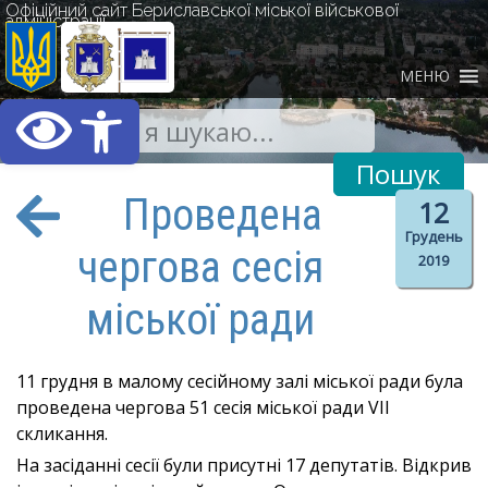
Офіційний сайт Бериславської міської військової
адміністрації
МЕНЮ
Відкрити Панель інст
Проведена
12
Грудень
чергова сесія
2019
міської ради
11 грудня в малому сесійному залі міської ради була
проведена чергова 51 сесія міської ради VII
скликання.
На засіданні сесії були присутні 17 депутатів. Відкрив