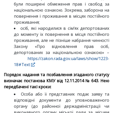
були поширені обмеження прав і свобод за
національною ознакою. Зокрема, заборона на
повернення і проживання в місцях постійного
проживання;
осіб, які народилися в сім’ях депортованих
до моменту їх повернення в місця постійного
проживання, але не пізніше набрання чинності
Закону «Про відновлення прав осіб,
депортованих за національною ознакою» –
https://zakon.rada.gov.ua/laws/show/1223-
18#Text
Порядок надання та позбавлення згаданого статусу
визначає постанова КМУ від 12.11.2014 № 643. Нею
передбачені такі кроки:
Особа або її представник подає заяву та
відповідні документи до уповноваженого
органу (до районної держадміністрації чи
виконавчого органу міської ради за місцем