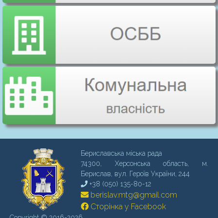
Бериславська міська рада
74300, Херсонська область, м.
Бериcлав, вул. Героїв України, 244
+38 (050) 135-80-12
berislav.mtg@gmail.com
Сторінка у Facebook
Copyright © 2016-2026