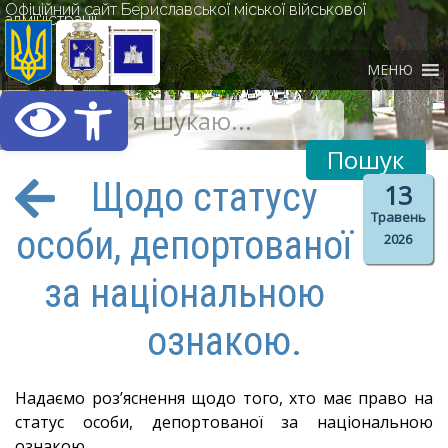
Офіційний сайт Бериславської міської військової
адміністрації
МЕНЮ
Відкрити Панель інст
Щодо статусу
13
Травень
особи, депортованої
2026
за національною
ознакою.
Надаємо розʼяснення щодо того, хто має право на
статус особи, депортованої за національною
ознакою.