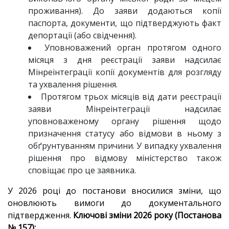
проживання). До заяви додаються копії
паспорта, документи, що підтверджують факт
депортації (або свідчення).
Уповноважений орган протягом одного
місяця з дня реєстрації заяви надсилає
Мінреінтеграції копії документів для розгляду
та ухвалення рішення.
Протягом трьох місяців від дати реєстрації
заяви Мінреінтеграції надсилає
уповноваженому органу рішення щодо
призначення статусу або відмови в ньому з
обґрунтуванням причини. У випадку ухвалення
рішення про відмову міністерство також
сповіщає про це заявника.
У 2026 році до постанови вносилися зміни, що
оновлюють вимоги до документального
підтвердження.
Ключові зміни 2026 року (Постанова
№ 157):