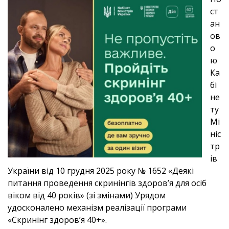
ст
ан
ов
о
ю
Ка
бі
не
ту
Мі
ніс
тр
ів
України від 10 грудня 2025 року № 1652 «Деякі
питання проведення скринінгів здоров’я для осіб
віком від 40 років» (зі змінами) Урядом
удосконалено механізм реалізації програми
«Скринінг здоров’я 40+».