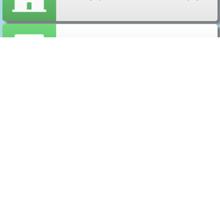
Бериславська міська рада
74300, Херсонська область, м.
Бериcлав, вул. Героїв України, 244
+38 (050) 135-80-12
berislav.mtg@gmail.com