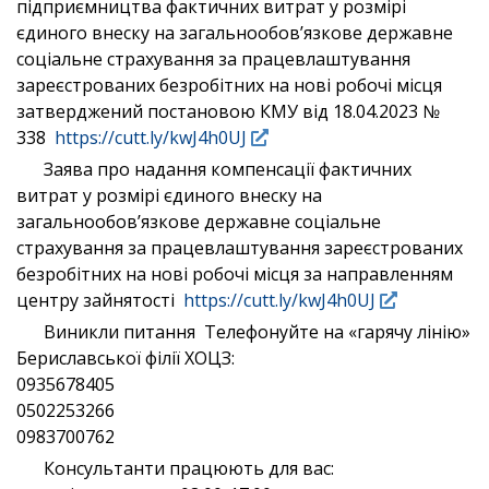
підприємництва фактичних витрат у розмірі
єдиного внеску на загальнообов’язкове державне
соціальне страхування за працевлаштування
зареєстрованих безробітних на нові робочі місця
затверджений постановою КМУ від 18.04.2023 №
338
https://cutt.ly/kwJ4h0UJ
Заява про надання компенсації фактичних
витрат у розмірі єдиного внеску на
загальнообов’язкове державне соціальне
страхування за працевлаштування зареєстрованих
безробітних на нові робочі місця за направленням
центру зайнятості
https://cutt.ly/kwJ4h0UJ
Виникли питання Телефонуйте на «гарячу лінію»
Бериславської філії ХОЦЗ:
0935678405
0502253266
0983700762
Консультанти працюють для вас: