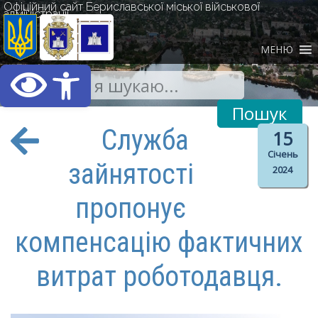
Офіційний сайт Бериславської міської військової
адміністрації
МЕНЮ
Відкрити Панель інст
Служба
15
Січень
зайнятості
2024
пропонує
компенсацію фактичних
витрат роботодавця.