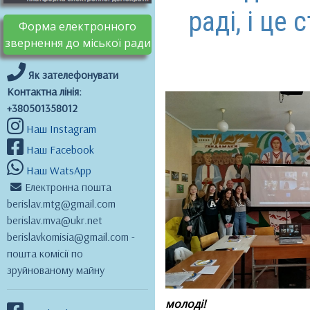
раді, і це
Форма електронного
звернення до міської ради
Як зателефонувати
Контактна лінія:
+380501358012
Наш Instagram
Наш Facebook
Наш WatsApp
Електронна пошта
berislav.mtg@gmail.com
berislav.mva@ukr.net
berislavkomisia@gmail.com -
пошта комісії по
зруйнованому майну
молоді!