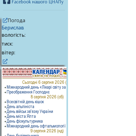
Facebook нашого ЦНАПу
Погода
Берислав
вологість:
тиск:
вітер: