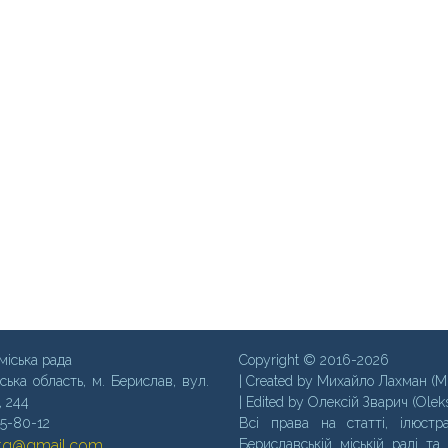
міська рада
Copyright © 2016-2026
ська область, м. Бериcлав, вул.
| Created by Михайло Лахман (M
, 244
| Edited by Олексій Зварич (Olek
35-80-12
Всі права на статті, ілюстра
mtg@gmail.com
Бериславській міській раді та