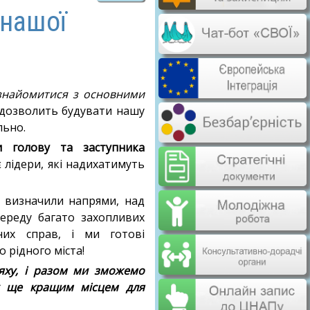
 нашої
знайомитися з основними
 дозволить будувати нашу
льно.
и голову та заступника
є лідери, які надихатимуть
 визначили напрями, над
ереду багато захопливих
сних справ, і ми готові
 рідного міста!
яху, і разом ми зможемо
у ще кращим місцем для