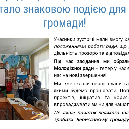
 стало знаковою подією для
громади!
Учасники зустрічі мали змогу
о
положеннями роботи ради
, що
діяльність прозоро та відповіда
Під час засідання ми обрал
Молодіжної ради
– тепер у нас 
нас на нові звершення!
Ми вже склали перші плани та
якими будемо працювати. Поп
проектів, ініціатив та кори
впроваджувати зміни для нашого
Це лише початок великого шл
зробити Бериславську громад