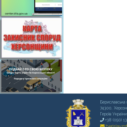
Бериславська 
74300, Херсон
Героїв України
+38 (050) 1
berislav.