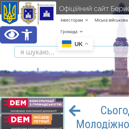
Офіційний сайт Берисл
Інвесторам
Міська військова 
Відкрити Панель інст
Громада
UK
Сього
Молодіжної