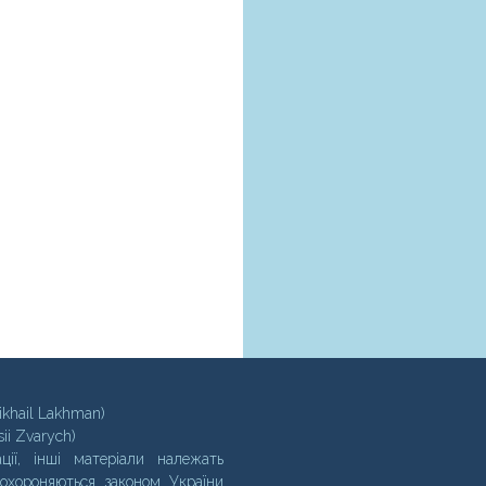
ikhail Lakhman)
sii Zvarych)
ції, інші матеріали належать
 охороняються законом України