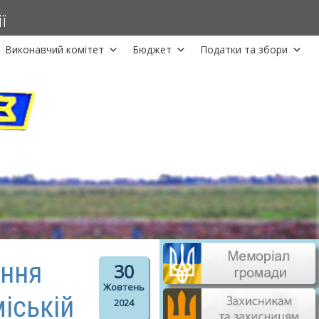
ї
Виконавчий комітет
Бюджет
Податки та збори
ання
30
Жовтень
іській
2024