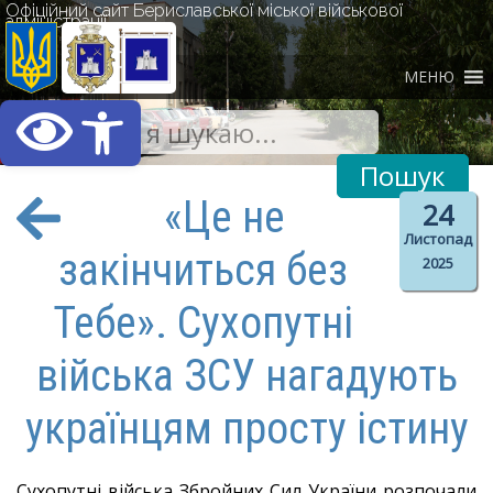
Офіційний сайт Бериславської міської військової
адміністрації
МЕНЮ
Відкрити Панель інст
«Це не
24
Листопад
закінчиться без
2025
Тебе». Сухопутні
війська ЗСУ нагадують
українцям просту істину
Сухопутні війська Збройних Сил України розпочали