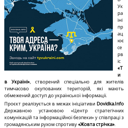
Ук
ра
їні
пр
ац
ює
се
рв
іс
«Т
и
в Україні»
, створений спеціально для жителів
тимчасово окупованих територій, які мають
обмежений доступ до української інформації.
Проєкт реалізується в межах ініціативи
Dovidka.Info
Державною установою «Центр стратегічних
комунікацій та інформаційної безпеки» у співпраці з
громадянським рухом спротиву
«Жовта стрічка»
.