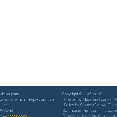
міська рада
Copyright © 2016-2026
ська область, м. Бериcлав, вул.
| Created by Михайло Лахман (M
, 244
| Edited by Олексій Зварич (Olek
35-80-12
Всі права на статті, ілюстра
mtg@gmail.com
Бериславській міській раді та