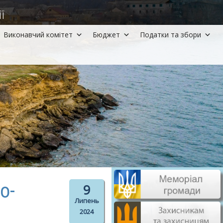
ї
Виконавчий комітет
Бюджет
Податки та збори
о-
9
Липень
2024