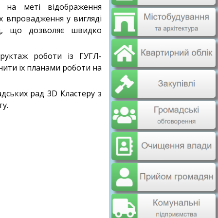
 на меті відображення
їх впровадження у вигляді
ад, що дозволяє швидко
труктаж роботи із ГУГЛ-
нити їх планами роботи на
дських рад 3D Кластеру з
у.