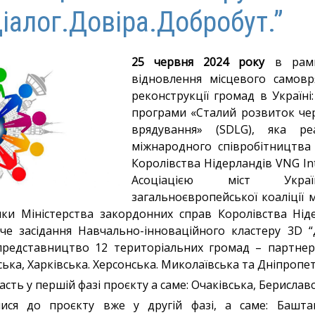
Діалог.Довіра.Добробут.”
25 червня 2024 року
в рамк
відновлення місцевого самовр
реконструкції громад в Україні
програми «Сталий розвиток че
врядування» (SDLG), яка реа
міжнародного співробітництва 
Королівства Нідерландів VNG Int
Асоціацією міст Укр
загальноєвропейської коаліції м
мки Міністерства закордонних справ Королівства Нід
е засідання Навчально-інноваційного кластеру 3D “Д
представництво 12 територіальних громад – партнер
ська, Харківська. Херсонська. Миколаївська та Дніпропе
ть у першій фазі проєкту а саме: Очаківська, Бериславс
ися до проєкту вже у другій фазі, а саме: Баштан