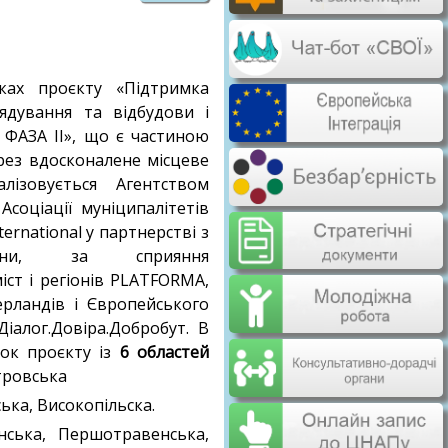
ах проєкту «Підтримка
ядування та відбудови і
: ФАЗА ІІ», що є частиною
рез вдосконалене місцеве
лізовується Агентством
Асоціації муніципалітетів
ernational у партнерстві з
аїни, за сприяння
іст і регіонів PLATFORMA,
ерландів і Європейського
іалог.Довіра.Добробут. В
ок проєкту із
6 областей
тровська
ька, Високопільска.
ська, Першотравенська,