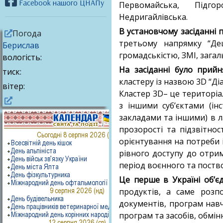
Facebook нашого ЦНАПу
Первомайська, Підгор
Недригайлівська.
В установчому засіданні 
Погода
третьому напрямку “Дец
Берислав
громадськістю, ЗМІ, загаль
вологість:
На засіданні було прийн
тиск:
кластеру із назвою 3D “Ді
вітер:
Кластер 3D– це територіа
з іншими суб’єктами (ін
закладами та іншими) в 
прозорості та підзвітно
орієнтування на потреби і
рівного доступу до отрим
період воєнного та поств
Це перше в Україні об’є
продуктів, а саме розп
документів, програм навча
програм та засобів, обмі