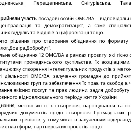
одненська, Перещепинська, Снігурівська, Талал
прийняли участь
посадові особи ОМС/ВА – відповідальні
ентралізація та демократизація”, а саме спеціаліст
них відділів та відділів з цифровізації тощо.
ято
рішення про створення об’єднання по формату 
алог.Довіра.Добробут”.
льне об’єднання 12 ОМС/ВА в рамках проєкту, які тісно
ститутами громадянського суспільства, їх асоціаціями
ланцюжку створення інтелектуальних продуктів з метою
сті діяльності ОМС/ВА, залучення громадян до прийнят
нклюзивних груп та забезпечення їх прав та свобод в ч
ання якісних послуг та прав людини. задля добробуту
оєнного відновлювального періоду життя України.
днання
, метою якого є створення, нарощування та п
орядчих документів щодо створення Громадських ра
льних тренінгів, у тому числі із залученням нідерланд
нних платформ, партнерських проєктів тощо.