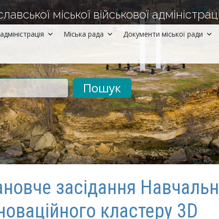
авської міської військової адміністраці
адміністрація
Міська рада
Документи міської ради
рументів
ановче засідання Навчальн
новаційного кластеру 3D