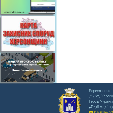
Бериславська 
74300, Херсон
Героїв України
+38 (050) 1
berislav.