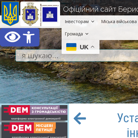
Офіційний сайт Берисл
Інвесторам
Міська військова 
Відкрити Панель інст
Громада
UK
Уст
ін