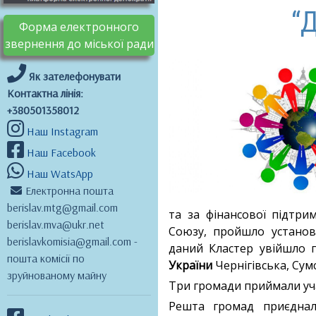
“
Форма електронного
звернення до міської ради
Як зателефонувати
Контактна лінія:
+380501358012
Наш Instagram
Наш Facebook
Наш WatsApp
Електронна пошта
berislav.mtg@gmail.com
та за фінансової підтри
berislav.mva@ukr.net
Союзу, пройшло установч
berislavkomisia@gmail.com -
даний Кластер увійшло 
пошта комісії по
України
Чернігівська, Сум
зруйнованому майну
Три громади приймали учас
Решта громад приєднал