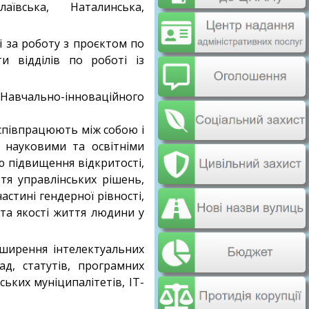
аївська, Наталинська,
 за роботу з проєктом по
и відділів по роботі із
Навчально-інноваційного
 співпрацюють між собою і
, науковими та освітніми
 підвищення відкритості,
тя управлінських рішень,
астині гендерної рівності,
 та якості життя людини у
оширення інтелектуальних
д, статутів, програмних
ських муніципалітетів, ІТ-