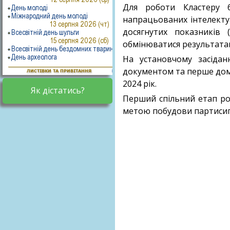
Для роботи Кластеру 
напрацьованих інтелектуа
досягнутих показників
обмінюватися результата
На установчому засідан
документом та перше дома
2024 рік.
Як дістатись?
Перший спільний етап ро
метою побудови партисипа