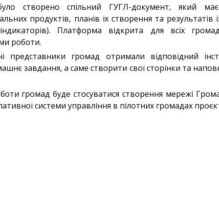
було створено спільний ГУГЛ-документ, який має
льних продуктів, планів їх створення та результатів 
 (індикаторів). Платформа відкрита для всіх гром
ми роботи.
ні представники громад отримали відповідний інс
шнє завдання, а саме створити свої сторінки та напов
боти громад буде стосуватися створення мережі Грома
тивної системи управління в пілотних громадах проєкт