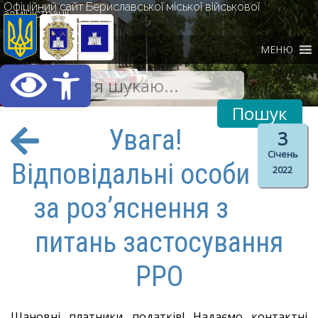
Офіційний сайт Бериславської міської військової
адміністрації
МЕНЮ
Відкрити Панель інст
Увага!
3
Січень
Відповідальні особи
2022
за роз’яснення з
питань застосування
РРО
Шановні платники податків! Надаємо контактні