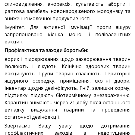
слиновиділення, анорексія, кульгавість, аборти і
раптова загибель новонародженого молодняку та
зниження молочної продуктивності.
Імунітет. Для активної імунізації проти ящуру
запропоновано кілька моно- і полівалентних
вакцин.
Профілактика та заходи боротьби:
ворих і підозрюваних щодо захворювання тварин
ізолюють і лікують. Клінічно здорових тварин
вакцинують. Трупи тварин спалюють. Територію
ящурного осередку, приміщення, скотні двори,
інвентар щодня дезінфікують. Гній, залишки корму,
підстилку піддають біотермічному знезараженню.
Карантин знімають через 21 добу після останнього
випадку видужання тварини та проведення
остаточної дезінфекції.
Звертаємо Вашу увагу щодо дотримання
профілактичних заходів з недопущення