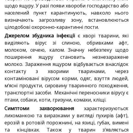
щодо ящуру. У разі появи хвороби господарство або
населений пункт карантинують, навколо нього
визначають загрозливу зону, встановлюються
цілодобові охоронно-карантинні пости.
Джерелом збудника інфекції
є хворі тварини, які
виділяють вірус зі слиною, обривками афт,
молоком, сечею, калом. Значну небезпеку щодо
поширення ящуру становить незнезаражене
молоко. Зараження ящуром відбувається внаслідок
контакту з хворими тваринами, через
контаміновані вірусом корми, одяг, взуття людей,
м’ясні продукти, сировину тваринного походження,
транспортні засоби. Механічні переносники вірусу є
птахи, собаки, коти, гризуни, комахи, кліщі.
Симптоми захворювання
характеризуються:
лихоманкою та виразками у вигляді пухирів (афт),
ерозій в ротовій порожнині, на язиці, губах, вимені
та кінцівках. Також у тварин з’являється