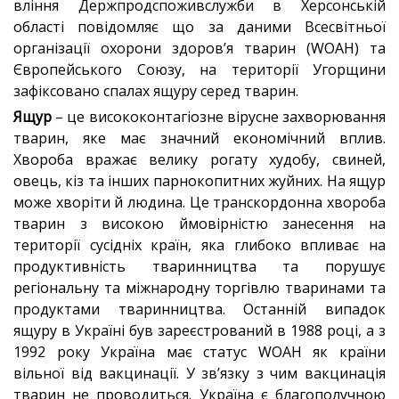
вління Держпродспоживслужби в Херсонській
області повідомляє що за даними Всесвітньої
організації охорони здоров’я тварин (WOAH) та
Європейського Союзу, на території Угорщини
зафіксовано спалах ящуру серед тварин.
Ящур
– це висококонтагіозне вірусне захворювання
тварин, яке має значний економічний вплив.
Хвороба вражає велику рогату худобу, свиней,
овець, кіз та інших парнокопитних жуйних. На ящур
може хворіти й людина. Це транскордонна хвороба
тварин з високою ймовірністю занесення на
території сусідніх країн, яка глибоко впливає на
продуктивність тваринництва та порушує
регіональну та міжнародну торгівлю тваринами та
продуктами тваринництва. Останній випадок
ящуру в Україні був зареєстрований в 1988 році, а з
1992 року Україна має статус WOAH як країни
вільної від вакцинації. У зв’язку з чим вакцинація
тварин не проводиться. Україна є благополучною