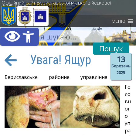
Офіційний сайт Бериславської міської військової
адміністрації
МЕНЮ
Відкрити Панель інст
Увага! Ящур
13
Березень
2025
Бериславське районне управління
Го
ло
вн
ог
о
уп
ра