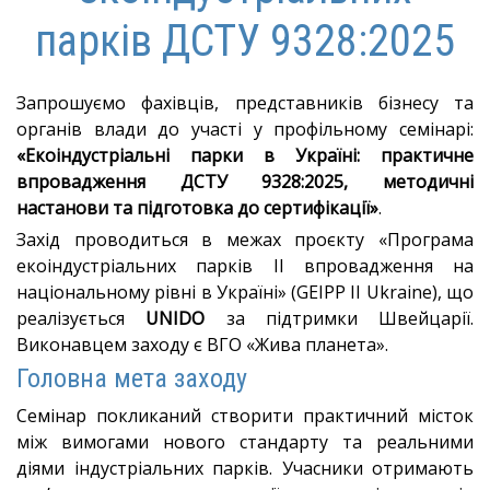
парків ДСТУ 9328:2025
Запрошуємо фахівців, представників бізнесу та
органів влади до участі у профільному семінарі:
«Екоіндустріальні парки в Україні: практичне
впровадження ДСТУ 9328:2025, методичні
настанови та підготовка до сертифікації»
.
Захід проводиться в межах проєкту «Програма
екоіндустріальних парків ІІ впровадження на
національному рівні в Україні» (GEIPP II Ukraine), що
реалізується
UNIDO
за підтримки Швейцарії
.
Виконавцем заходу є ВГО «Жива планета»
.
Головна мета заходу
Семінар покликаний створити практичний місток
між вимогами нового стандарту та реальними
діями індустріальних парків
.
Учасники отримають