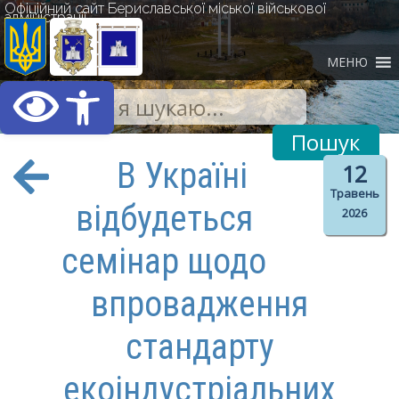
Офіційний сайт Бериславської міської військової
адміністрації
МЕНЮ
Відкрити Панель інст
В Україні
12
Травень
відбудеться
2026
семінар щодо
впровадження
стандарту
екоіндустріальних