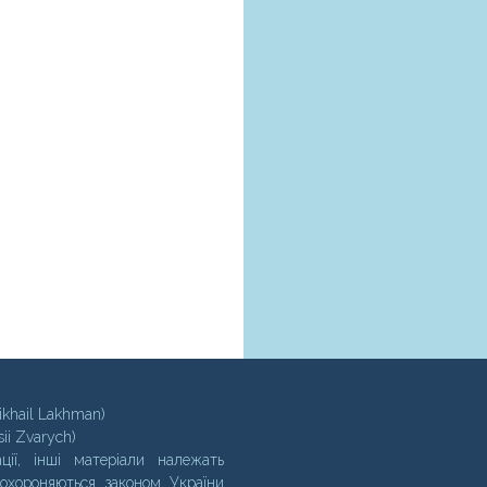
ikhail Lakhman)
sii Zvarych)
ції, інші матеріали належать
 охороняються законом України