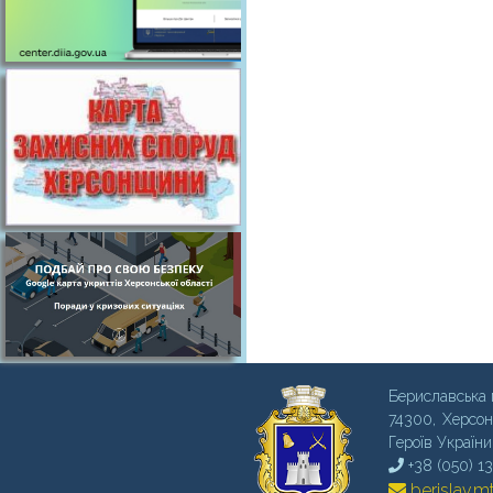
Бериславська 
74300, Херсон
Героїв України
+38 (050) 1
berislav.