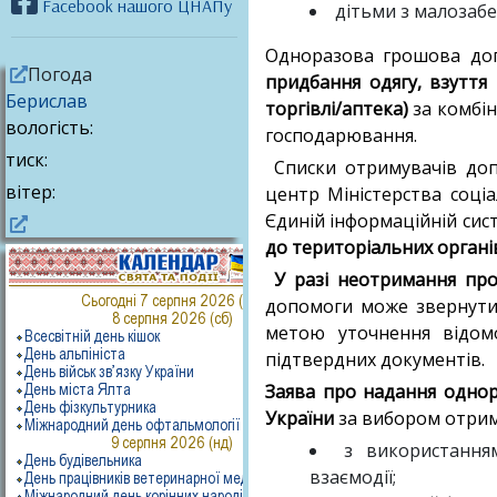
Facebook нашого ЦНАПу
дітьми з малозабе
Одноразова грошова до
Погода
придбання одягу, взуття 
Берислав
торгівлі/аптека)
за комбін
вологість:
господарювання.
тиск:
Списки отримувачів до
вітер:
центр Міністерства соціал
Єдиній інформаційній сист
до територіальних органі
У разі неотримання пр
допомоги може звернутис
метою уточнення відомо
підтвердних документів.
Заява про надання однор
України
за вибором отрим
з використання
взаємодії;