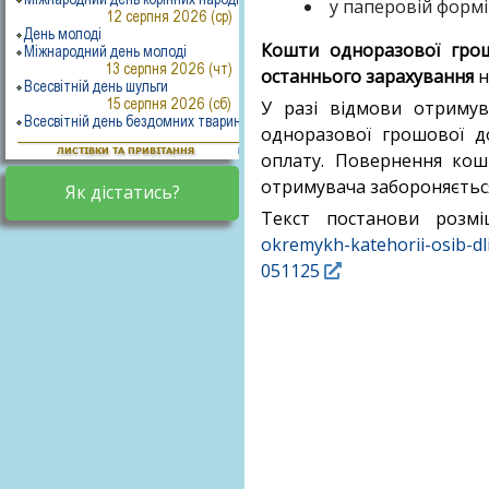
у паперовій формі
Кошти одноразової грош
останнього зарахування
н
У разі відмови отримув
одноразової грошової д
оплату. Повернення кош
отримувача забороняєтьс
Як дістатись?
Текст постанови розм
okremykh-katehorii-osib
051125