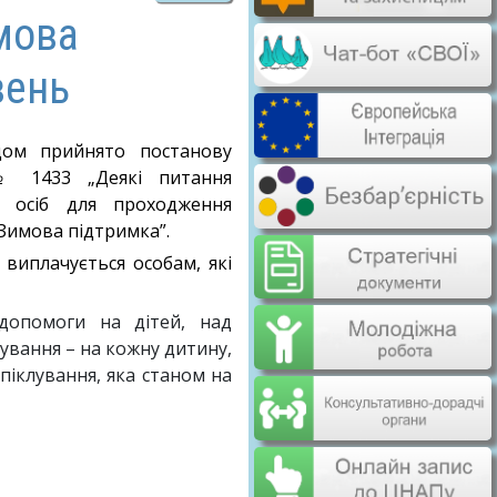
мова
вень
дом прийнято постанову
 № 1433 „Деякі питання
й осіб для проходження
„Зимова підтримка”.
виплачується особам, які
допомоги на дітей, над
ування – на кожну дитину,
піклування, яка станом на