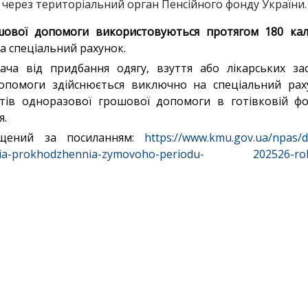
 через територіальний орган Пенсійного фонду України.
ової допомоги використовуються протягом 180 кал
а спеціальний
рахунок.
ача від придбання одягу, взуття або лікарських за
опомоги здійснюється виключно на спеціальний рах
тів одноразової грошової допомоги в готівковій фо
я.
іщений за посиланням:
https://www.kmu.gov.ua/npas/d
-dlia-prokhodzhennia-zymovoho-periodu- 202526-rok