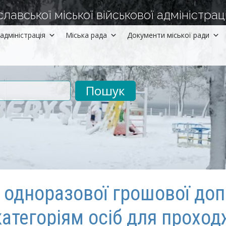
авської міської військової адміністраці
адміністрація
Міська рада
Документи міської ради
рументів
 одноразової грошової до
атегоріям осіб для прохо