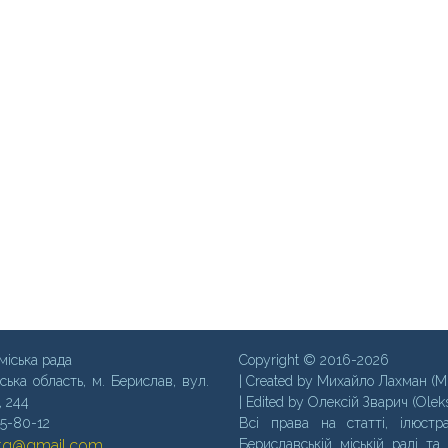
міська рада
Copyright © 2016-2026
ська область, м. Бериcлав, вул.
| Created by Михайло Лахман (M
, 244
| Edited by Олексій Зварич (Olek
35-80-12
Всі права на статті, ілюстра
mtg@gmail.com
Бериславській міській раді та