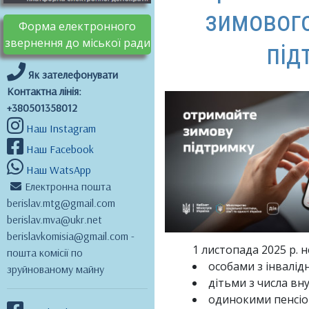
зимового
Форма електронного
звернення до міської ради
під
Як зателефонувати
Контактна лінія:
+380501358012
Наш Instagram
Наш Facebook
Наш WatsApp
Електронна пошта
berislav.mtg@gmail.com
berislav.mva@ukr.net
berislavkomisia@gmail.com -
1 листопада 2025 р. н
пошта комісії по
особами з інвалід
зруйнованому майну
дітьми з числа вн
одинокими пенсіо