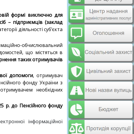
ковій формі виключно для
сіб – підприємців (заклад
егорії діяльності суб’єкта
маційно-обчислювальний
відомостей, що містяться в
ернення таких отримувачів
ової допомоги
, отримувач
нсійного фонду України з
 отримувачем необхідних
5 р. до Пенсійного фонду
ектронної інформаційної