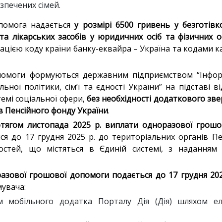
зпечених сімей.
помога надається
у розмірі 6500 гривень у безготів
та лікарських засобів у юридичних осіб та фізичних о
ацією коду країни банку-еквайра – Україна та кодами кат
помоги формуються державним підприємством “Інфор
ьної політики, сім’ї та єдності України” на підставі 
емі соціальної сфери,
без необхідності додаткового зв
в Пенсійного фонду України
.
отягом листопада 2025 р. виплати одноразової грош
я до 17 грудня 2025 р. до територіальних органів Пе
стей, що містяться в Єдиній системі, з наданням
азової грошової допомоги подається до 17 грудня 202
увача:
м мобільного додатка Порталу Дія (Дія) шляхом ел