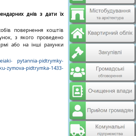
ендарних днів з дати їх
собів повернення коштів
унок, з якого проведено
рмі або на інші рахунки
eiaki- pytannia-pidtrymky-
u-zymova-pidtrymka-1433-