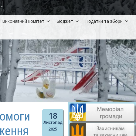
ї
Виконавчий комітет
Бюджет
Податки та збори
помоги
18
Листопад
дження
2025