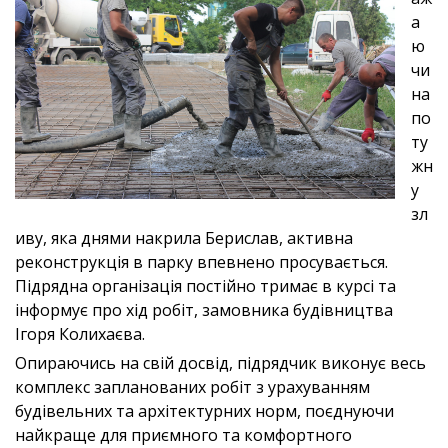
а
ю
чи
на
по
ту
жн
у
зл
иву, яка днями накрила Берислав, активна
реконструкція в парку впевнено просувається.
Підрядна організація постійно тримає в курсі та
інформує про хід робіт, замовника будівництва
Ігоря Колихаєва.
Опираючись на свій досвід, підрядчик виконує весь
комплекс запланованих робіт з урахуванням
будівельних та архітектурних норм, поєднуючи
найкраще для приємного та комфортного