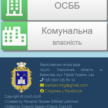
Бериславська міська рада
74300, Херсонська область, м.
Бериcлав, вул. Героїв України, 244
+38 (050) 135-80-12
berislav.mtg@gmail.com
Сторінка у Facebook
Copyright © 2016-2026
| Created by Михайло Лахман (Mikhail Lakhman)
| Edited by Олексій Зварич (Oleksii Zvarych)