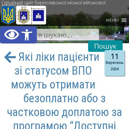
Офіційний сайт Бериславської міської військової
адміністрації
МЕНЮ
Відкрити Панель інст
Які ліки пацієнти
11
Вересень
зі статусом ВПО
2024
можуть отримати
безоплатно або з
частковою доплатою за
програмою “Доступні