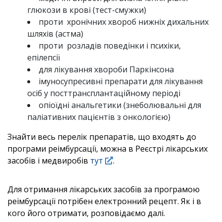
глюкози в крові (тест-смужки)
проти хронічних хвороб нижніх дихальних
шляхів (астма)
проти розладів поведінки і психіки,
епілепсії
для лікування хвороби Паркінсона
імуносупресивні препарати для лікування
осіб у посттрансплантаційному періоді
опіоїдні анальгетики (знеболювальні для
паліативних пацієнтів з онкологією)
Знайти весь перелік препаратів, що входять до
програми реімбурсації, можна в Реєстрі лікарських
засобів і медвиробів
тут
.
Для отримання лікарських засобів за програмою
реімбурсації потрібен електронний рецепт. Як і в
кого його отримати, розповідаємо далі.