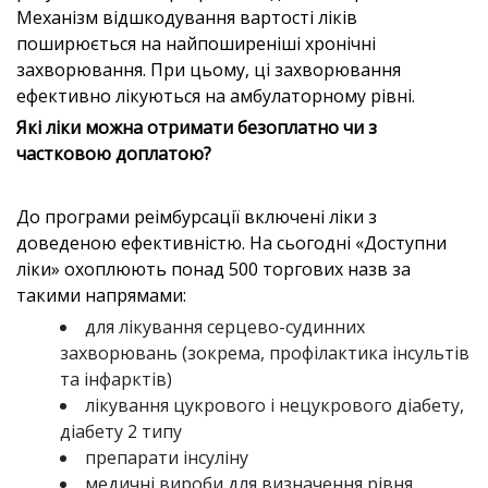
Механізм відшкодування вартості ліків
поширюється на найпоширеніші хронічні
захворювання. При цьому, ці захворювання
ефективно лікуються на амбулаторному рівні.
Які ліки можна отримати безоплатно чи з
частковою доплатою?
До програми реімбурсації включені ліки з
доведеною ефективністю. На сьогодні «Доступни
ліки» охоплюють понад 500 торгових назв за
такими напрямами:
для лікування серцево-судинних
захворювань (зокрема, профілактика інсультів
та інфарктів)
лікування цукрового і нецукрового діабету,
діабету 2 типу
препарати інсуліну
медичні вироби для визначення рівня