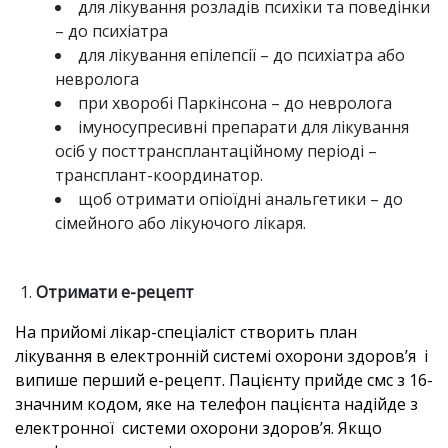
для лікування розладів психіки та поведінки
– до психіатра
для лікування епілепсії – до психіатра або
невролога
при хворобі Паркінсона – до невролога
імуносупресивні препарати для лікування
осіб у посттрансплантаційному періоді –
трансплант-координатор.
щоб отримати опіоїдні анальгетики – до
сімейного або лікуючого лікаря.
Отримати е-рецепт
На прийомі лікар-спеціаліст створить план
лікування в електронній системі охорони здоров’я і
випише перший е-рецепт. Пацієнту прийде смс з 16-
значним кодом, яке на телефон пацієнта надійде з
електронної системи охорони здоров’я. Якщо