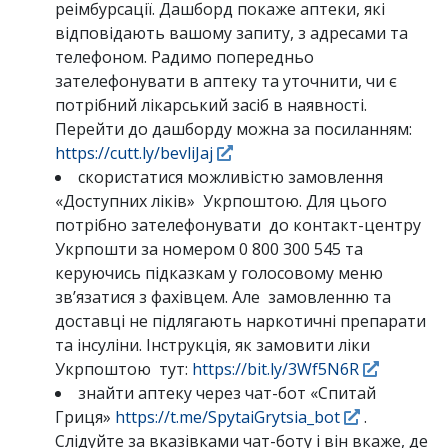
реімбурсації. Дашборд покаже аптеки, які
відповідають вашому запиту, з адресами та
телефоном. Радимо попередньо
зателефонувати в аптеку та уточнити, чи є
потрібний лікарський засіб в наявності.
Перейти до дашборду можна за посиланням:
https://cutt.ly/bevliJaj
скористатися можливістю замовлення
«Доступних ліків» Укрпоштою. Для цього
потрібно зателефонувати до контакт-центру
Укрпошти за номером 0 800 300 545 та
керуючись підказкам у голосовому меню
зв’язатися з фахівцем. Але замовленню та
доставці не підлягають наркотичні препарати
та інсуліни. Інструкція, як замовити ліки
Укрпоштою тут:
https://bit.ly/3Wf5N6R
знайти аптеку через чат-бот «Спитай
Гриця»
https://t.me/SpytaiGrytsia_bot
.
Слідуйте за вказівками чат-боту і він вкаже, де