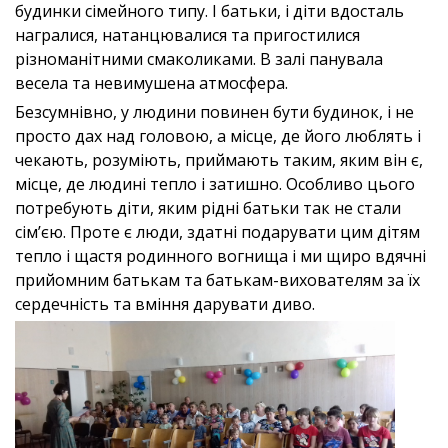
будинки сімейного типу. І батьки, і діти вдосталь
награлися, натанцювалися та пригостилися
різноманітними смаколиками. В залі панувала
весела та невимушена атмосфера.
Безсумнівно, у людини повинен бути будинок, і не
просто дах над головою, а місце, де його люблять і
чекають, розуміють, приймають таким, яким він є,
місце, де людині тепло і затишно. Особливо цього
потребують діти, яким рідні батьки так не стали
сім’єю. Проте є люди, здатні подарувати цим дітям
тепло і щастя родинного вогнища і ми щиро вдячні
прийомним батькам та батькам-вихователям за їх
сердечність та вміння дарувати диво.