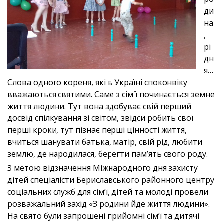
ди
на
,
рі
дн
я…
Слова одного кореня, які в Україні споконвіку
вважаються святими. Саме з сім`ї починається земне
життя людини. Тут вона здобуває свій перший
досвід спілкування зі світом, звідси робить свої
перші кроки, тут пізнає перші цінності життя,
вчиться шанувати батька, матір, свій рід, любити
землю, де народилася, берегти пам’ять свого роду.
З метою відзначення Міжнародного дня захисту
дітей спеціалісти Бериславського районного центру
соціальних служб для сім’ї, дітей та молоді провели
розважальний захід «З родини йде життя людини».
На свято були запрошені прийомні сім’ї та дитячі