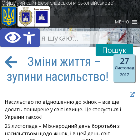
Офіційний сайт Бериславської міської військової
адміністрації
МЕНЮ
Відкрити Панель інст
Зміни життя –
27
Листопад
зупини насильство!
2017
Насильство по відношенню до жінок – все ще
досить поширене у світі явище. Це стосується і
України також!
25 листопада – Міжнародний день боротьби з
насильством щодо жінок, і в цей день світ