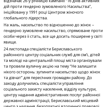
відзначає 26-у річницю кампанії “16 днів активних
дій проти гендерно зумовленого Насильства”,
ініційовану у 1991 році Центром жіночого
глобального лідерства.
На жаль, насильство по відношенню до жінок –
гендерно зумовлене насильство, спрямоване проти
особи через її стать, все ще досить поширене у світі
явище.
24 листопада спеціалісти Бериславського
районного центру соціальних служб для сім’ї, дітей
та молоді на центральній площі міста організували
та провели вуличну акцію на тему “Не залишити
нікого осторонь: зупинити насильство щодо жінок
та дівчат” для пересічних громадян району. До
заходу долучились спеціалісти управління
соціального захисту населення, відділу культури,
центру надання адміністративних послуг районної
державної адміністрації, Бериславський місцевий
центр з надання безоплатної вторинної правової