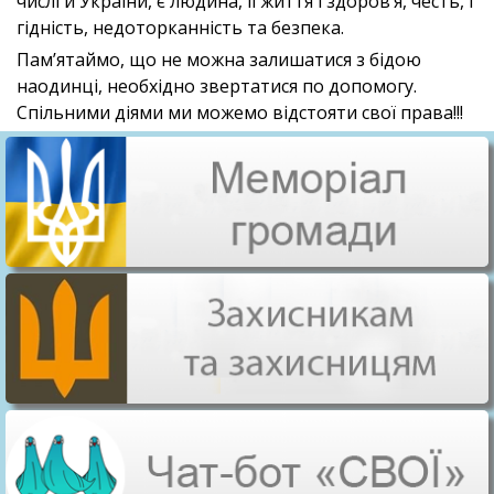
числі й України, є людина, її життя і здоров’я, честь, і
гідність, недоторканність та безпека.
Пам’ятаймо, що не можна залишатися з бідою
наодинці, необхідно звертатися по допомогу.
Спільними діями ми можемо відстояти свої права!!!