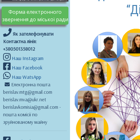
“Д
Форма електронного
звернення до міської ради
Як зателефонувати
Контактна лінія:
+380501358012
Наш Instagram
Наш Facebook
Наш WatsApp
Електронна пошта
berislav.mtg@gmail.com
berislav.mva@ukr.net
berislavkomisia@gmail.com -
пошта комісії по
зруйнованому майну