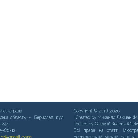
міська рада
Copyright © 2016-2026
ська область, м. Бериcлав, вул.
| Created by Михайло Лахман (M
, 244
| Edited by Олексій Зварич (Olek
35-80-12
Всі права на статті, ілюстра
mtg@gmail.com
Бериславській міській раді та