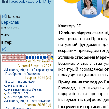
Facebook нашого ЦНАПу
Погода
Берислав
Кластеру 3D:
вологість:
12 жінок-лідерок
стали ві
тиск:
муніципалітетах Проєкту.
вітер:
потужний фундамент для 
яскравим прикладом гендер
Успішне створення Мереж
Важливою віхою став ус
інституцій громадянсько
шляху до зміцнення зв’яз
Приєднання громад до П
Громади, що входять д
відкритість та прозоріс
інструментів цифрової дем
Інструменти партисипації: