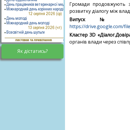
Громади продовжують за
розвитку діалогу між вла
Випуск № 4 що
https://drive.google.com/
Кластер 3D «Діалог.Довір
органів влади через співп
Як дістатись?