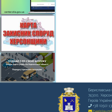
Бериславська 
74300, Херсон
Героїв України
+38 (050) 1
berislav.