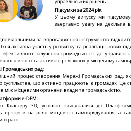
управлінських рішень.
Підсумки за 2024 рік:
У цьому випуску ми підсумову
звертаємо увагу на декілька 
дповідальними за впровадження інструментів відкрито
 Їхня активна участь у розвитку та реалізації нових пі
ефективного залучення громадськості до управлінсь
ної рівності та активної ролі жінок у місцевому самов
і Громадських рад:
пішний процес створення Мережі Громадських рад, як
го суспільства, що активно працюють в громадах. Це 
ків між місцевими органами влади та громадськістю.
латформи e-DEM:
о Кластеру 3D, успішно приєдналися до Платформ
ть процесів на рівні місцевого самоврядування, а та
ократії.