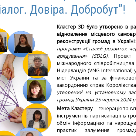
іалог. Довіра. Добробут”!
Кластер 3D було утворено в р
відновлення місцевого самовр
реконструкції громад в Україні:
програми «Сталий розвиток че
врядування» (SDLG).
Проєкт ре
міжнародного співробітництва 
Нідерландів (VNG International) 
міст України та за фінансово
закордонних справ Королівства
утворений на установчому зас
громад України 25 червня 2024 р
Мета Кластеру
– генерація та в
інструментів партисипації в г
обмін інформацією та нарощу
практик залучення громад