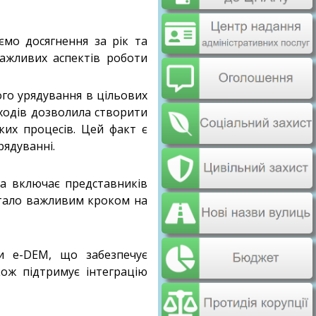
ємо досягнення за рік та
важливих аспектів роботи
го урядування в цільових
дходів дозволила створити
ких процесів. Цей факт є
рядуванні.
а включає представників
стало важливим кроком на
и e-DEM, що забезпечує
кож підтримує інтеграцію