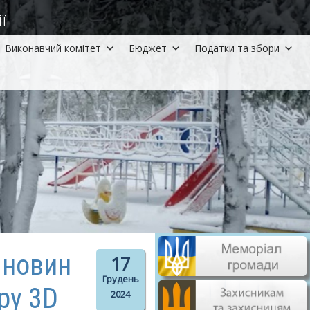
ї
Виконавчий комітет
Бюджет
Податки та збори
 новин
17
Грудень
ру 3D
2024