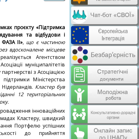
амках проєкту «Підтримка
ядування та відбудови і
 ФАЗА ІІ»
,
що є частиною
рез вдосконалене місцеве
алізується Агентством
Асоціації муніципалітетів
у партнерстві з Асоціацією
ї підтримки Міністерства
 Нідерландів.
Кластер був
іданні 12 територіальних
оку.
провадження інноваційних
ромадах Кластеру, швидкий
вання Портфелю успішних
ськості до прийняття