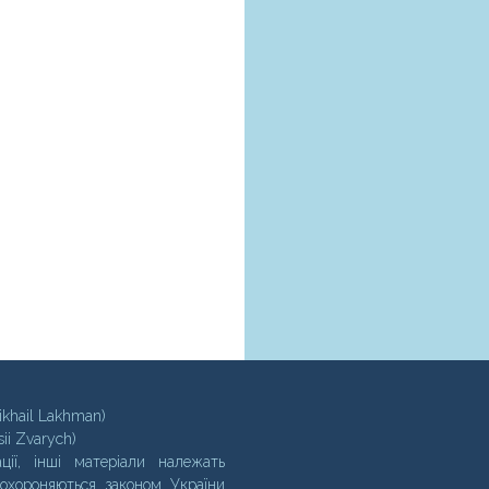
ikhail Lakhman)
sii Zvarych)
ції, інші матеріали належать
 охороняються законом України