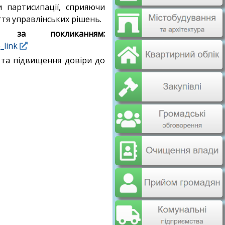
 партисипації, сприяючи
тя управлінських рішень.
а покликанням:
_link
та підвищення довіри до