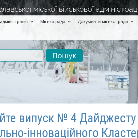
авської міської військової адміністраці
адміністрація
Міська рада
Документи міської ради
рументів
айте випуск № 4 Дайджесту
льно-інноваційного Класте