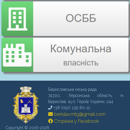
Бериславська міська рада
74300, Херсонська область, м.
Бериcлав, вул. Героїв України, 244
+38 (050) 135-80-12
berislav.mtg@gmail.com
Сторінка у Facebook
Copyright © 2016-2026