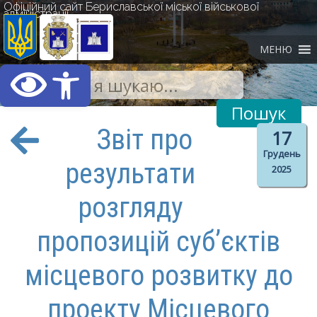
Офіційний сайт Бериславської міської військової
адміністрації
МЕНЮ
Відкрити Панель інст
Звіт про
17
Грудень
результати
2025
розгляду
пропозицій суб’єктів
місцевого розвитку до
проекту Місцевого